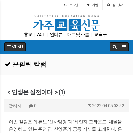
로그인
가입
정보찾기
휴교
ACT
인터뷰
매그닛 스쿨
교육구
|
|
|
|
봉사활동
SAT
UC
바이든
LA교육구
|
|
|
|
|
MENU
윤필립 칼럼
< 인생은 실전이다. > (1)
관리자
0
2022.04.05 03:52
이번 칼럼은 유튜브 '신사임당'과 '체인지 그라운드' 채널을
운영하고 있는 주언규, 신영준의 공동 저서를 소개한다. 운