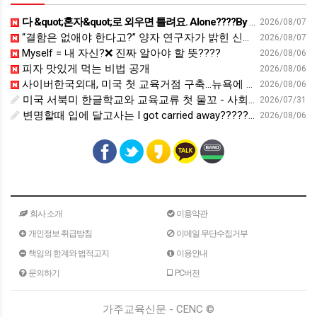
다 &quot;혼자&quot;로 외우면 틀려요. Alone????By myself????On my own
2026/08/07
“결함은 없애야 한다고?” 양자 연구자가 밝힌 신비: 없애려던 흠이 무기가 되는 방법 | 이정현 KIST 양자기술연구단 선임연구원 | 양자 컴퓨터 인생 | 세바시 2121회
2026/08/07
Myself = 내 자신?❌ 진짜 알아야 할 뜻????
2026/08/06
피자 맛있게 먹는 비법 공개
2026/08/06
사이버한국외대, 미국 첫 교육거점 구축…뉴욕에 미주글로벌센터 개소 - 재외동포신문
2026/08/06
미국 서북미 한글학교와 교육교류 첫 물꼬 - 사회적경제뉴스
2026/07/31
변명할때 입에 달고사는 I got carried away????????
2026/08/06
회사 소개
이용약관
개인정보 취급방침
이메일 무단수집거부
책임의 한계와 법적고지
이용안내
문의하기
PC버전
가주교육신문 - CENC ©