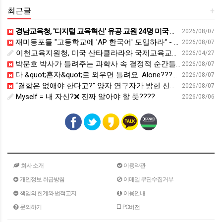
최근글
+
경남교육청, '디지털 교육혁신' 유공 교원 24명 미국 연수 - 연합뉴스
2026/08/07
재미동포들 "고등학교에 'AP 한국어' 도입하라“ - 재외동포신문
2026/08/07
이천교육지원청, 미국 산타클라라와 국제교육교류 파트너십 회의 개최:경인투데이뉴스 - 경인투데이뉴스
2026/04/27
박문호 박사가 들려주는 과학사 속 결정적 순간들! 직관을 뛰어넘는 과학적 통찰 : 생각하는 청소년을 위한 과학 시리즈 1부(feat.박문호 박사)
2026/08/07
다 &quot;혼자&quot;로 외우면 틀려요. Alone????By myself????On my own
2026/08/07
“결함은 없애야 한다고?” 양자 연구자가 밝힌 신비: 없애려던 흠이 무기가 되는 방법 | 이정현 KIST 양자기술연구단 선임연구원 | 양자 컴퓨터 인생 | 세바시 2121회
2026/08/07
Myself = 내 자신?❌ 진짜 알아야 할 뜻????
2026/08/06
회사 소개
이용약관
개인정보 취급방침
이메일 무단수집거부
책임의 한계와 법적고지
이용안내
문의하기
PC버전