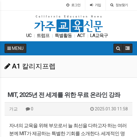
로그인
가입
정보찾기
UC
트럼프
특별활동
ACT
LA교육구
|
|
|
|
코로나
에세이
원서
가주교육부
팝사
|
|
|
|
|
MENU
A1 칼리지프렙
MIT, 2025년 전 세계를 위한 무료 온라인 강좌
가교
0
2025.01.30 11:58
자녀의 교육을 위해 부모로서 늘 최선을 다하고자 하는 여러
분께 MIT가 제공하는 특별한 기회를 소개한다. 세계적인 명