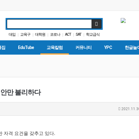
대입
교육구
대학원
코로나
ACT
SAT
학교급식
|
|
|
|
|
|
차터스쿨
가주교육신문
커먼코어
|
|
|
특집
EduTube
교육칼럼
커뮤니티
YPC
한글놀
시안만 불리하다
2021.11.3
 자격 요건을 갖추고 있다.