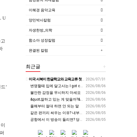
이혜경 음악교육
 U
양민박사칼럼
자생한방_의학
함소아 성장칼럼
다고
하
완결된 칼럼
최근글
+
미국 서북미 한글학교와 교육교류 첫 물꼬 - 사회적경제뉴스
2026/07/31
변명할때 입에 달고사는 I got carried away????????
2026/08/06
드’
불안한 감정을 무시하지 마세요
2026/08/06
&quot;잘하고 있는 게 맞을까?&quot; 세바시 대표가 비교 지옥에서 탈출한 방법 [#세바시45 에디토리얼 ep.2]
2026/08/06
올해부터 절대 하면 안 되는 말
2026/08/05
같은 편끼리 싸우는 이유? 내부의 적이 더 무섭다? 인간이 갈등을 빚는 이유ㅣ최재천의 아마존
2026/08/05
공항에서 이 방송이 들리면? 당장 뛰어가세요!! #영어회화 #영어표현 #영어공부
2026/08/05
 이
캠퍼