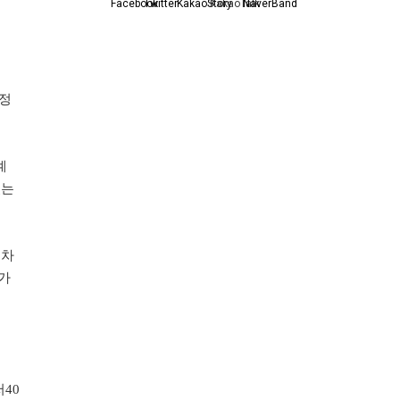
 정
계
있는
 차
가
저40