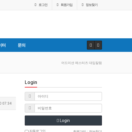
로그인
회원
가입
정보찾기
이터
문의
어드미션 매스터즈 대입칼럼
Login
0 07:34
Login
자동로그인
회원가입
|
정보찾기