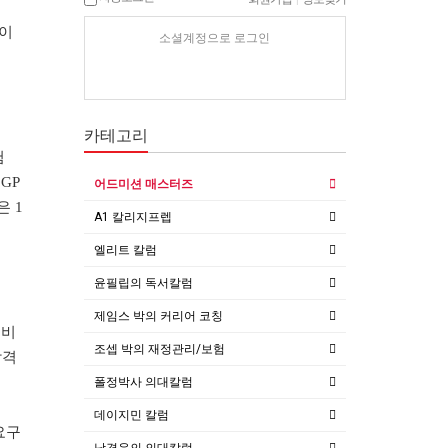
안이
소셜계정으로 로그인
카테고리
험
GP
어드미션 매스터즈
은 1
A1 칼리지프렙
엘리트 칼럼
윤필립의 독서칼럼
제임스 박의 커리어 코칭
 비
조셉 박의 재정관리/보험
합격
폴정박사 의대칼럼
데이지민 칼럼
요구
남경윤의 의대칼럼