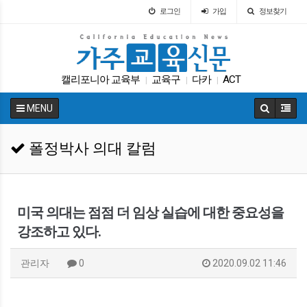
로그인
가입
정보찾기
캘리포니아 교육부
교육구
다카
ACT
|
|
|
학교급식
ACT
원서
가주교육신문
|
|
|
|
MENU
차터스쿨
DACA
|
|
폴정박사 의대 칼럼
미국 의대는 점점 더 임상 실습에 대한 중요성을
강조하고 있다.
관리자
0
2020.09.02 11:46