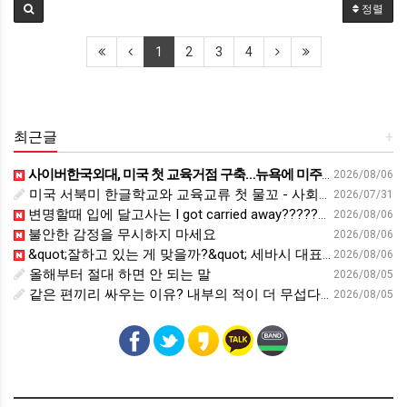
정렬
1
2
3
4
최근글
+
사이버한국외대, 미국 첫 교육거점 구축…뉴욕에 미주글로벌센터 개소 - 재외동포신문
2026/08/06
미국 서북미 한글학교와 교육교류 첫 물꼬 - 사회적경제뉴스
2026/07/31
변명할때 입에 달고사는 I got carried away????????
2026/08/06
불안한 감정을 무시하지 마세요
2026/08/06
&quot;잘하고 있는 게 맞을까?&quot; 세바시 대표가 비교 지옥에서 탈출한 방법 [#세바시45 에디토리얼 ep.2]
2026/08/06
올해부터 절대 하면 안 되는 말
2026/08/05
같은 편끼리 싸우는 이유? 내부의 적이 더 무섭다? 인간이 갈등을 빚는 이유ㅣ최재천의 아마존
2026/08/05