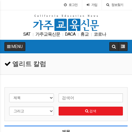
로그인
가입
정보찾기
SAT
가주교육신문
DACA
휴교
코로나
|
|
|
|
캘리포니아 교육부
매그닛 스쿨
에세이
|
|
|
MENU
교육구
ACT
|
|
엘리트 칼럼
검색
제목