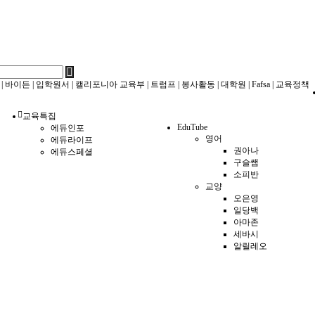
|
바이든
|
입학원서
|
캘리포니아 교육부
|
트럼프
|
봉사활동
|
대학원
|
Fafsa
|
교육정책
교육특집
EduTube
에듀인포
영어
에듀라이프
권아나
에듀스페셜
구슬쌤
소피반
교양
오은영
일당백
아마존
세바시
알릴레오