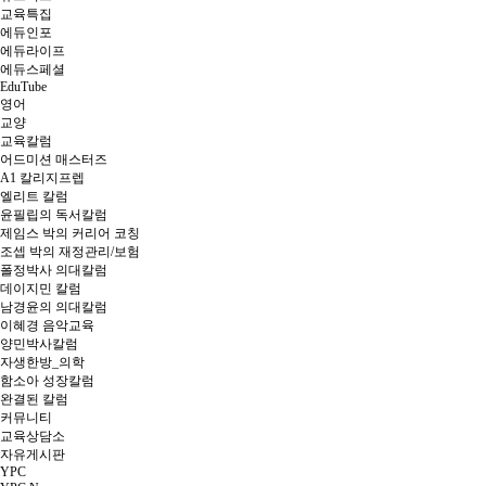
교육특집
에듀인포
에듀라이프
에듀스페셜
EduTube
영어
교양
교육칼럼
어드미션 매스터즈
A1 칼리지프렙
엘리트 칼럼
윤필립의 독서칼럼
제임스 박의 커리어 코칭
조셉 박의 재정관리/보험
폴정박사 의대칼럼
데이지민 칼럼
남경윤의 의대칼럼
이혜경 음악교육
양민박사칼럼
자생한방_의학
함소아 성장칼럼
완결된 칼럼
커뮤니티
교육상담소
자유게시판
YPC