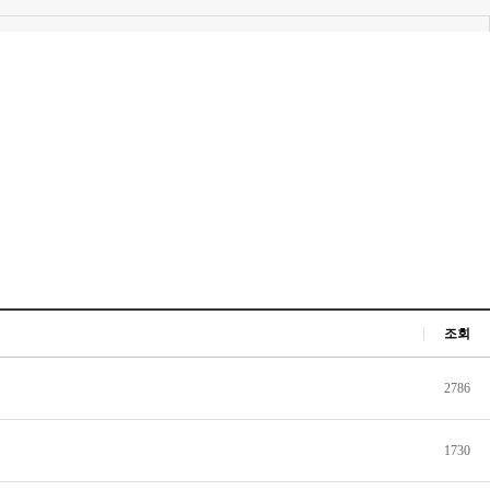
조회
2786
1730