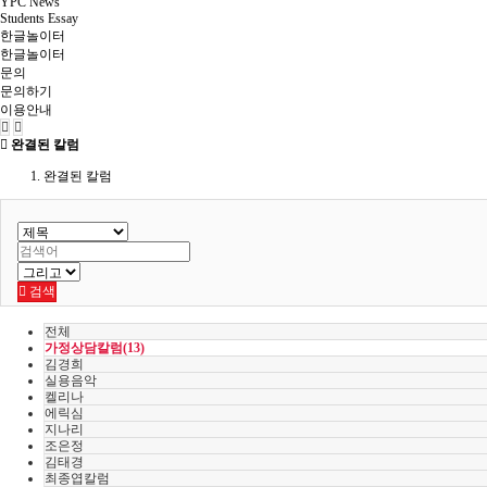
YPC News
Students Essay
한글놀이터
한글놀이터
문의
문의하기
이용안내
완결된 칼럼
완결된 칼럼
검색
전체
가정상담칼럼(13)
김경희
실용음악
켈리나
에릭심
지나리
조은정
김태경
최종엽칼럼