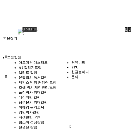
MENU
학원찾기
교육칼럼
어드미션 매스터즈
커뮤니티
YPC
A1 칼리지프렙
한글놀이터
엘리트 칼럼
문의
윤필립의 독서칼럼
제임스 박의 커리어 코칭
조셉 박의 재정관리/보험
폴정박사 의대칼럼
데이지민 칼럼
남경윤의 의대칼럼
이혜경 음악교육
양민박사칼럼
자생한방_의학
함소아 성장칼럼
완결된 칼럼