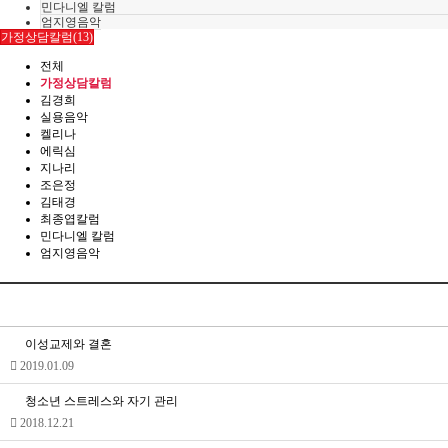
민다니엘 칼럼
엄지영음악
가정상담칼럼(13)
전체
가정상담칼럼
김경희
실용음악
켈리나
에릭심
지나리
조은정
김태경
최종엽칼럼
민다니엘 칼럼
엄지영음악
이성교제와 결혼
2019.01.09
청소년 스트레스와 자기 관리
2018.12.21