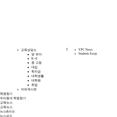
YPC News
교육상담소
Students Essay
영·유아
K~8
중·고등
대입
학자금
대학생활
대학원
취업
자유게시판
학원찾기
우리동네 학원찾기
교육뉴스
교육뉴스
뉴스&이슈
뉴스피드