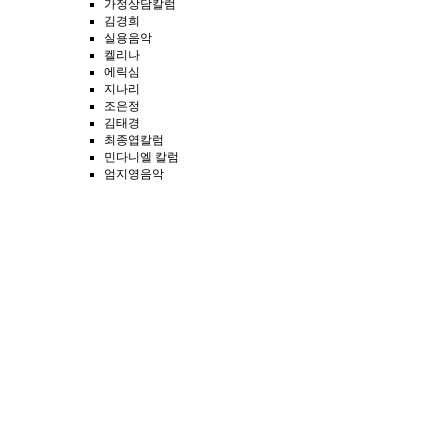
가정상담칼럼
김경희
실용음악
켈리나
에릭심
지나리
조은정
김태경
최종엽칼럼
민다니엘 칼럼
엄지영음악