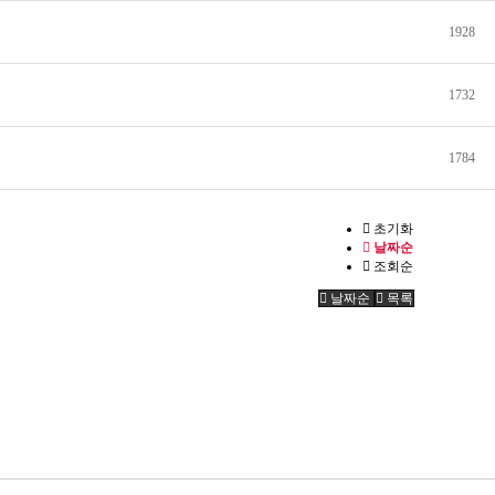
1928
1732
1784
초기화
날짜순
조회순
날짜순
목록