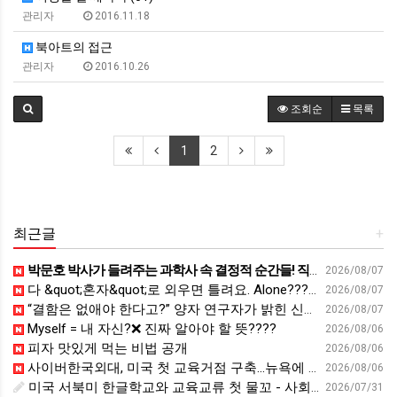
관리자
2016.11.18
북아트의 접근
관리자
2016.10.26
조회순
목록
1
2
최근글
+
박문호 박사가 들려주는 과학사 속 결정적 순간들! 직관을 뛰어넘는 과학적 통찰 : 생각하는 청소년을 위한 과학 시리즈 1부(feat.박문호 박사)
2026/08/07
다 &quot;혼자&quot;로 외우면 틀려요. Alone????By myself????On my own
2026/08/07
“결함은 없애야 한다고?” 양자 연구자가 밝힌 신비: 없애려던 흠이 무기가 되는 방법 | 이정현 KIST 양자기술연구단 선임연구원 | 양자 컴퓨터 인생 | 세바시 2121회
2026/08/07
Myself = 내 자신?❌ 진짜 알아야 할 뜻????
2026/08/06
피자 맛있게 먹는 비법 공개
2026/08/06
사이버한국외대, 미국 첫 교육거점 구축…뉴욕에 미주글로벌센터 개소 - 재외동포신문
2026/08/06
미국 서북미 한글학교와 교육교류 첫 물꼬 - 사회적경제뉴스
2026/07/31