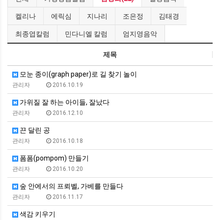
켈리나
에릭심
지나리
조은정
김태경
최종엽칼럼
민다니엘 칼럼
엄지영음악
제목
모눈 종이(graph paper)로 길 찾기 놀이
관리자
2016.10.19
가위질 잘 하는 아이들, 잘났다
관리자
2016.12.10
끈 달린 공
관리자
2016.10.18
폼폼(pompom) 만들기
관리자
2016.10.20
숲 안에서의 프뢰벨, 가베를 만들다
관리자
2016.11.17
색감 키우기