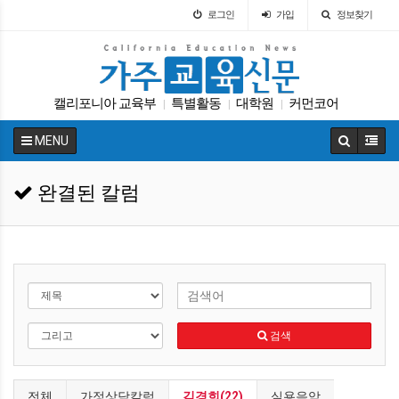
로그인
가입
정보찾기
캘리포니아 교육부
특별활동
대학원
커먼코어
|
|
|
DACA
차터스쿨
학자금
대입
입학원서
|
|
|
|
|
MENU
팝사
|
완결된 칼럼
검색
전체
가정상담칼럼
김경희(22)
실용음악