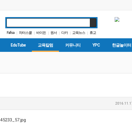
Fafsa
차터스쿨
바이든
원서
다카
교육뉴스
휴교
|
|
|
|
|
|
가주교육부
교육구
커먼코어
|
|
|
EduTube
교육칼럼
커뮤니티
YPC
한글놀이터
2016.11.1