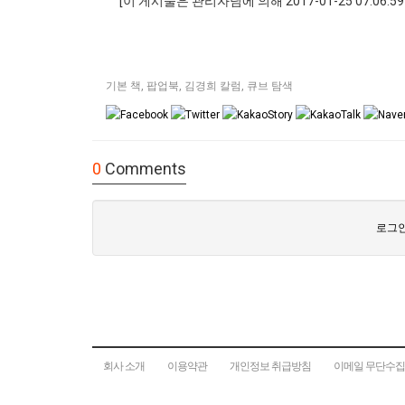
[이 게시물은 관리자님에 의해 2017-01-25 07:06
기본 책
,
팝업북
,
김경희 칼럼
,
큐브 탐색
0
Comments
로그인
회사 소개
이용약관
개인정보 취급방침
이메일 무단수