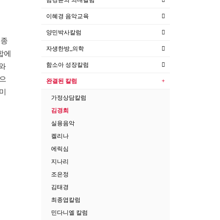
이혜경 음악교육
양민박사칼럼
 종
자생한방_의학
합에
함소아 성장칼럼
와
으
완결된 칼럼
재미
가정상담칼럼
김경희
실용음악
켈리나
에릭심
지나리
조은정
김태경
최종엽칼럼
민다니엘 칼럼