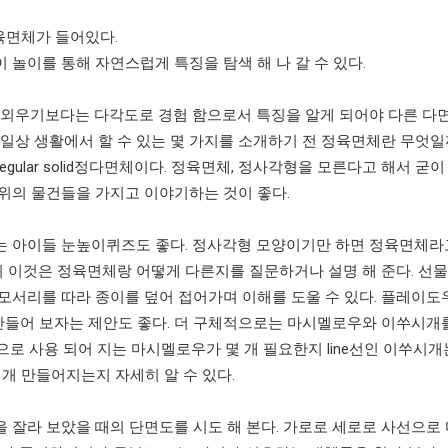
육면체가 들어있다
.
놀이를 통해 자연스럽게 특징을 탐색 해 나 갈 수 있다
.
 외우기보다는 다각도로 경험 함으로서 특징을 알게 되어야 다른 다
일상 생활에서 할 수 있는 몇 가지를 소개하기 전 정육면체란 무엇일
regular solid
정다면체이다
.
정육면체
,
정사각형을 모른다고 해서 굳이
주위의 물건들을 가지고 이야기하는 것이 좋다
.
는 아이들 눈높이퀴즈도 좋다
.
정사각형 모양이기만 하면 정육면체라
 이것은 정육면체랑 어떻게 다른지를 질문하거나 설명 해 준다
.
선물
모서리를 따라 종이를 덮어 접어가며 이해를 도울 수 있다
.
플레이도
만들어 보자는 제안도 좋다
.
더 구체적으로는 마시멜로우와 이쑤시개
으로 사용 되어 지는 마시멜로우가 몇 개 필요한지
line
선인 이쑤시개
 개 만들어지는지 자세히 알 수 있다
.
 잘라 보았을 때의 단면도를 시도 해 본다
.
가로로 세로로 사선으로 