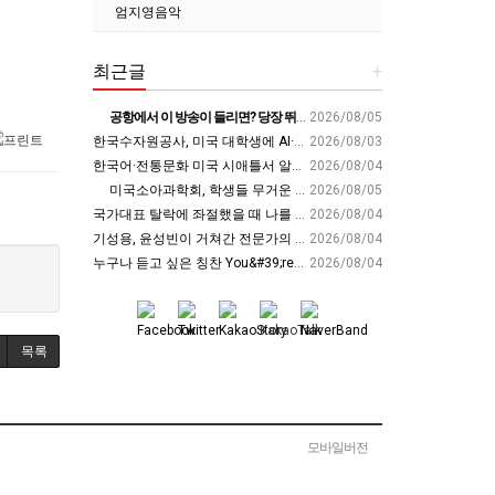
엄지영음악
최근글
+
공항에서 이 방송이 들리면? 당장 뛰어가세요!! #영어회화 #영어표현 #영어공부
2026/08/05
한국수자원공사, 미국 대학생에 AI·디지털트윈 물관리 교육 - cfnews.kr
2026/08/03
한국어·전통문화 미국 시애틀서 알렸다… 전북교육청, 국제교육 협력 확대 - 세계일보
2026/08/04
미국소아과학회, 학생들 무거운 책가방 ‘경고’ - 교육플러스
2026/08/05
국가대표 탈락에 좌절했을 때 나를 살린 부모님의 &#39;이 행동&#39; | 김아랑 전 쇼트트랙 선수 | 국가대표 쇼트트랙 올림픽 금메달 | 세바시 2116회
2026/08/04
기성용, 윤성빈이 거쳐간 전문가의 경고 &#39;이런 사람은 운동, 안하는 게 낫습니다&#39; | 홍정기 차의과대학스포츠의학대학원장 | 운동 건강 체중조절 면역력 | 세바시 2118회
2026/08/04
누구나 듣고 싶은 칭찬 You&#39;re thriving✨(번창❌)
2026/08/04
목록
모바일버전