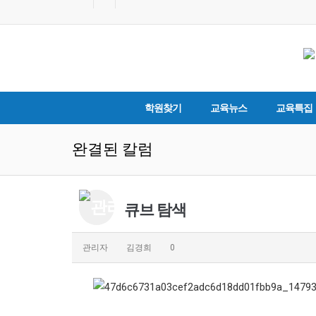
학원찾기
교육뉴스
교육특집
완결된 칼럼
큐브 탐색
관리자
김경희
0