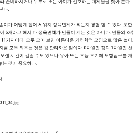
잘라 준비하시거나 두부로 또는 아이가 선호하는 대체물을 찾아 본다
.
펴본다
.
종이가 어떻게 접어 세워져 정육면체가 되는지 경험 할 수 있다
.
또한
이
6
개라고 해서 다 정육면체가 만들어 지는 것은 아니다
.
면들의 조
11
가지이다
.
모두 모아 보면 아름다운 기하학적 모양으로 많은 놀이
지를 모두 외우는 것은 참 안타까운 일이다
. 0
차원인 점과
1
차원인 선
오랜 시간이 걸릴 수도 있으나 유아 또는 초등 초기에 도형탐구를 
놓는 것이 중요하다
.
다
.