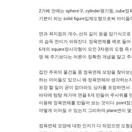
2
가베 안에는
sphere
구
, cylinder
원기둥
, cube
정
기본이 되는
solid figure
입체도형으로써 아이들이 
면과 꼭지점의 개수
,
선의 길이 등을 암기식으로
의 습득 전이가 쉬워진다
.
정육면체를 예로 들어 
6
개의
square
정사각형이 모인
3
차원의 도형 즉
명 해 주기보다는 어른이 정확한 개념을 알고 
집안 주위의 물건들 중 정육면체 모양을 찾아보
하는 아이들도 있으니 왜 정육면체라 생각하는지
포장 할 일이 굳이 없더라도 상자를 포장하면서 
바닥에 탕탕 쳐가며 면을
6
개 만들어 주사위를 
이용해 정육면체를 만들어 보는 것이다
. point
점
어떻게 이어질 수 있는지 그리하여
plane
면이 몇
정육면체 모양에 대한 인지가 다 되었으면 도형을