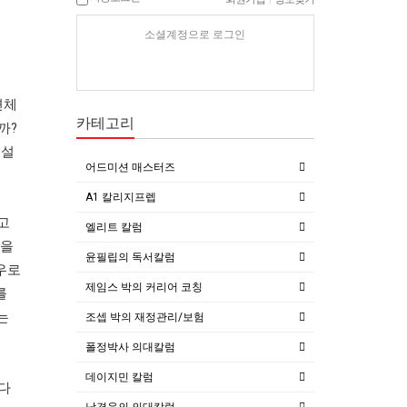
소셜계정으로 로그인
면체
카테고리
까
?
 설
어드미션 매스터즈
A1 칼리지프렙
고
엘리트 칼럼
을
윤필립의 독서칼럼
우로
제임스 박의 커리어 코칭
를
는
조셉 박의 재정관리/보험
폴정박사 의대칼럼
데이지민 칼럼
다
남경윤의 의대칼럼