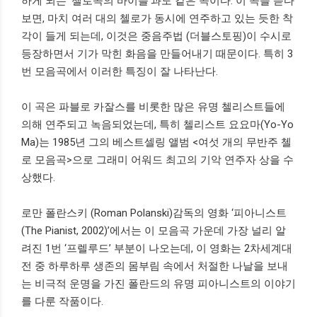
하게 되는
‘
첼로곡의 바이블
’
과도 같은 곡이다
.
이 곡을 듣다
보면
,
마치 여러 대의 첼로가 동시에 연주하고 있는 듯한 착
각이 들게 되는데
,
이것은 중음주법
(
더블스토핑
)
이 수시로
등장하면서 기가 막힌 화음을 만들어내기 때문이다
.
특히
3
번 모음곡에서 이러한 특징이 잘 나타난다
.
이 곡은 파블로 카잘스를 비롯한 많은 유명 첼리스트들에
의해 연주되고 녹음되었는데
,
특히 첼리스트 요요마
(Yo-Yo
Ma)
는
1985
년 그의 베스트셀링 앨범
<
여섯 개의 무반주 첼
로 모음곡
>
으로 그래미 어워드 최고의 기악 연주자 상을 수
상했다
.
로만 폴란스키
(Roman Polanski)
감독의 영화
‘
피아니스트
(The Pianist, 2002)’
에서는 이 모음곡 가운데 가장 널리 알
려진
1
번
‘
프렐루드
’
부분이 나오는데
,
이 영화는
2
차세계대
전 중 하루하루 생존의 몸부림 속에서 처절한 나날을 보내
는 비극적 운명을 가진 폴란드의 유명 피아니스트의 이야기
를 다룬 작품이다
.