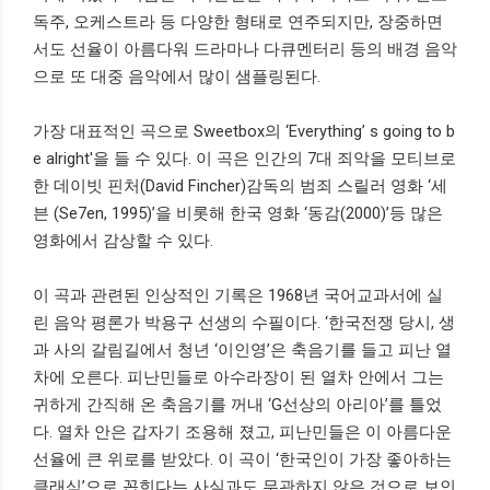
독주
,
오케스트라 등 다양한 형태로 연주되지만
,
장중하면
서도 선율이 아름다워 드라마나 다큐멘터리 등의 배경 음악
으로 또 대중 음악에서 많이 샘플링된다
.
가장 대표적인 곡으로
Sweetbox
의
‘Everything’ s going to b
e alright'
을 들 수 있다
.
이 곡은 인간의
7
대 죄악을 모티브로
한 데이빗 핀처
(David Fincher)
감독의 범죄 스릴러 영화
‘
세
븐
(Se7en, 1995)’
을 비롯해 한국 영화
‘
동감
(2000)’
등 많은
영화에서 감상할 수 있다
.
이 곡과 관련된 인상적인 기록은
1968
년 국어교과서에 실
린 음악 평론가 박용구 선생의 수필이다
. ‘
한국전쟁 당시
,
생
과 사의 갈림길에서 청년 ‘이인영
’
은 축음기를 들고 피난 열
차에 오른다
.
피난민들로 아수라장이 된 열차 안에서 그는
귀하게 간직해 온 축음기를 꺼내
‘G
선상의 아리아
’
를 틀었
다
.
열차 안은 갑자기 조용해 졌고
,
피난민들은 이 아름다운
선율에 큰 위로를 받았다
.
이 곡이
‘
한국인이 가장 좋아하는
클래식
’
으로 꼽힌다는 사실과도 무관하지 않은 것으로 보인