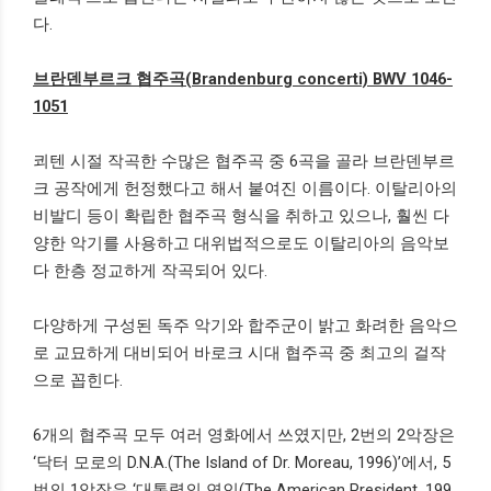
다
.
브란덴부르크 협주곡
(Brandenburg concerti) BWV 1046-
1051
쾨텐 시절 작곡한 수많은 협주곡 중
6
곡을 골라 브란덴부르
크 공작에게 헌정했다고 해서 붙여진 이름이다
.
이탈리아의
비발디 등이 확립한 협주곡 형식을 취하고 있으나
,
훨씬 다
양한 악기를 사용하고 대위법적으로도 이탈리아의 음악보
다 한층 정교하게 작곡되어 있다
.
다양하게 구성된 독주 악기와 합주군이 밝고 화려한 음악으
로 교묘하게 대비되어 바로크 시대 협주곡 중 최고의 걸작
으로 꼽힌다
.
6
개의 협주곡 모두 여러 영화에서 쓰였지만
, 2
번의
2
악장은
‘
닥터 모로의
D.N.A.(The Island of Dr. Moreau, 1996)’
에서
, 5
번의
1
악장은
‘
대통령의 연인
(The American President, 199