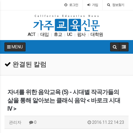
로그인
가입
정보찾기
ACT
대입
휴교
UC
팝사
대학원
|
|
|
|
|
교육정책
LA교육구
다카
에세이
|
|
|
|
MENU
완결된 칼럼
자녀를 위한 음악교육 (5) - 시대별 작곡가들의
삶을 통해 알아보는 클래식 음악 < 바로크 시대
IV >
관리자
0
2016.11.22 14:23