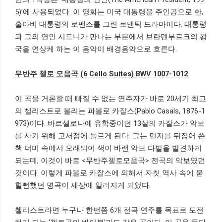
5)’
에 사용되었다
.
이 영화는 미국 대통령을 주인공으로 한
,
홀아비 대통령의 로맨스를 그린 로맨틱 드라마이다
.
대통령
과 그의 연인 시드니가 만나는 부분에서 브란덴부르크의 왕
국을 연상케 하는 이 음악이 배경음악으로 흐른다
.
무반주 첼로 모음곡
(6 Cello Suites) BWV 1007-1012
이 곡을 거론할 때 빠질 수 없는 연주자가 바로
20
세기 최고
의 첼리스트로 불리는 파블로 카잘스
(Pablo Casals, 1876-1
973)
이다
.
바르셀로나에 유학중이던
13
살의 카잘스가 악보
를 사기 위해 고서점에 들르게 된다
.
그는 먼지를 뒤집어 쓴
책 더미 속에서 오래되어 색이 바랜 악보 다발을 발견하게
되는데
,
이것이 바로
<
무반주첼로모음곡
>
전곡의 악보였던
것이다
.
이렇게 파블로 카잘스에 의해서 자칫 역사 속에 묻
힐뻔했던 명곡이 세상에 알려지게 되었다
.
첼리스트라면 누구나 한번쯤
6
개 전곡 연주를 목표로 도전