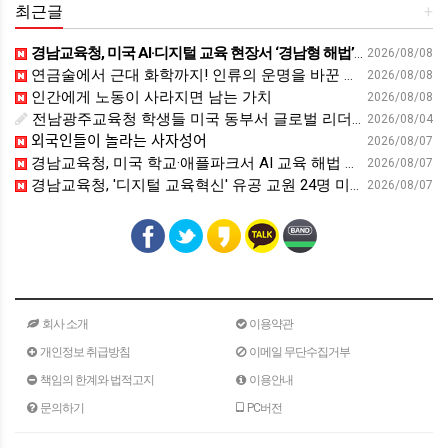
최근글
+
경남교육청, 미국 AI·디지털 교육 현장서 ‘경남형 해법’ 찾는다 - 뉴스프리존
2026/08/08
연금술에서 근대 화학까지! 인류의 운명을 바꾼 위대한 발견 : 생각하는 청소년을 위한 과학 시리즈 2부(feat.박문호 박사)
2026/08/08
인간에게 노동이 사라지면 남는 가치
2026/08/08
전남광주교육청 학생들 미국 동부서 글로벌 리더십 체험 - 전남인터넷신문
2026/08/04
외국인들이 놀라는 사자성어
2026/08/07
경남교육청, 미국 학교·애플파크서 AI 교육 해법 찾는다 - 스트레이트뉴스
2026/08/07
경남교육청, '디지털 교육혁신' 유공 교원 24명 미국 연수 - 연합뉴스
2026/08/07
회사 소개
이용약관
개인정보 취급방침
이메일 무단수집거부
책임의 한계와 법적고지
이용안내
문의하기
PC버전