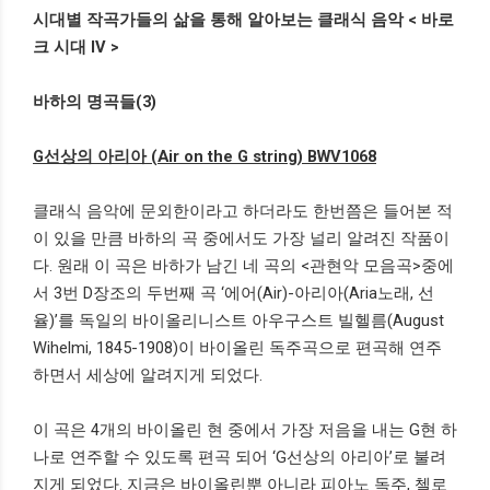
시대별 작곡가들의 삶을 통해 알아보는 클래식 음악
<
바로
크 시대
IV >
바하의 명곡들
(3)
G
선상의 아리아
(Air on the G string) BWV1068
클래식 음악에 문외한이라고 하더라도 한번쯤은 들어본 적
이 있을 만큼 바하의 곡 중에서도 가장 널리 알려진 작품이
다
.
원래 이 곡은 바하가 남긴 네 곡의
<
관현악 모음곡
>
중에
서
3
번
D
장조의 두번째 곡
‘
에어
(Air)-
아리아
(Aria
노래
,
선
율
)’
를 독일의 바이올리니스트 아우구스트 빌헬름
(August
Wihelmi, 1845-1908)
이 바이올린 독주곡으로 편곡해 연주
하면서 세상에 알려지게 되었다
.
이 곡은
4
개의 바이올린 현 중에서 가장 저음을 내는
G
현 하
나로 연주할 수 있도록 편곡 되어
‘G
선상의 아리아
’
로 불려
지게 되었다
.
지금은 바이올린뿐 아니라 피아노 독주
,
첼로