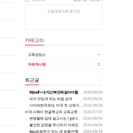
소셜계정으로 로그인
카테고리
교육상담소
자유게시판
최근글
+
Myself = 내 자신?❌ 진짜 알아야 할 뜻????
2026/08/06
피자 맛있게 먹는 비법 공개
2026/08/06
사이버한국외대, 미국 첫 교육거점 구축…뉴욕에 미주글로벌센터 개소 - 재외동포신문
2026/08/06
미국 서북미 한글학교와 교육교류 첫 물꼬 - 사회적경제뉴스
2026/07/31
변명할때 입에 달고사는 I got carried away????????
2026/08/06
불안한 감정을 무시하지 마세요
2026/08/06
&quot;잘하고 있는 게 맞을까?&quot; 세바시 대표가 비교 지옥에서 탈출한 방법 [#세바시45 에디토리얼 ep.2]
2026/08/06