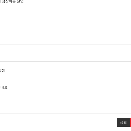
께 성장하는 산업
합성
네요.
정렬