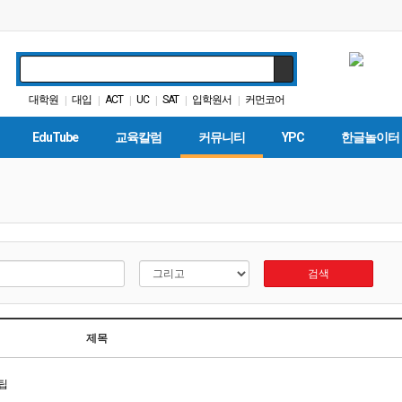
대학원
대입
ACT
UC
SAT
입학원서
커먼코어
|
|
|
|
|
|
봉사활동
팝사
가주교육부
|
|
|
EduTube
교육칼럼
커뮤니티
YPC
한글놀이터
검색
제목
팁