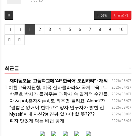
05.25
정렬
글쓰기
1
2
3
4
5
6
7
8
9
10
최근글
+
재미동포들 "고등학교에 'AP 한국어' 도입하라“ - 재외동포신문
2026/08/07
이천교육지원청, 미국 산타클라라와 국제교육교류 파트너십 회의 개최:경인투데이뉴스 - 경인투데이뉴스
2026/04/27
박문호 박사가 들려주는 과학사 속 결정적 순간들! 직관을 뛰어넘는 과학적 통찰 : 생각하는 청소년을 위한 과학 시리즈 1부(feat.박문호 박사)
2026/08/07
다 &quot;혼자&quot;로 외우면 틀려요. Alone????By myself????On my own
2026/08/07
“결함은 없애야 한다고?” 양자 연구자가 밝힌 신비: 없애려던 흠이 무기가 되는 방법 | 이정현 KIST 양자기술연구단 선임연구원 | 양자 컴퓨터 인생 | 세바시 2121회
2026/08/07
Myself = 내 자신?❌ 진짜 알아야 할 뜻????
2026/08/06
피자 맛있게 먹는 비법 공개
2026/08/06