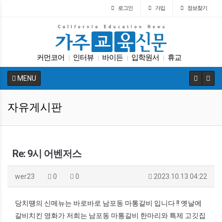
로그인
가입
정보찾기
커먼코어
인터뷰
바이든
입학원서
휴교
|
|
|
|
캘리포니아 교육부
ACT
SAT
트럼프
|
|
|
|
MENU
가주교육신문
|
자유게시판
Re: 9시 어벤저스
wer23
0
0
2023.10.13 04:22
당치떙의 신메뉴는 바로바로 남포동 마통갈비 입니다 !! 옛날에
갈비치킨 영화가 저희는 남포동 마통갈비 한마리와 특제 고깃집