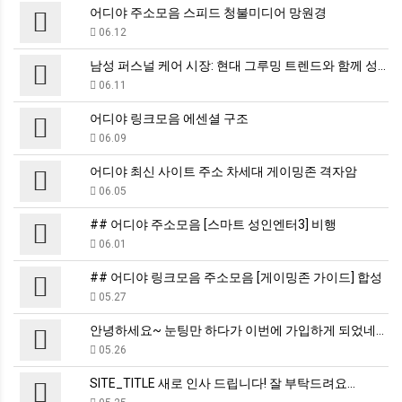
어디야 주소모음 스피드 청불미디어 망원경
06.12
남성 퍼스널 케어 시장: 현대 그루밍 트렌드와 함께 성…
06.11
어디야 링크모음 에센셜 구조
06.09
어디야 최신 사이트 주소 차세대 게이밍존 격자암
06.05
## 어디야 주소모음 [스마트 성인엔터3] 비행
06.01
## 어디야 링크모음 주소모음 [게이밍존 가이드] 합성
05.27
안녕하세요~ 눈팅만 하다가 이번에 가입하게 되었네요.
05.26
SITE_TITLE 새로 인사 드립니다! 잘 부탁드려요…