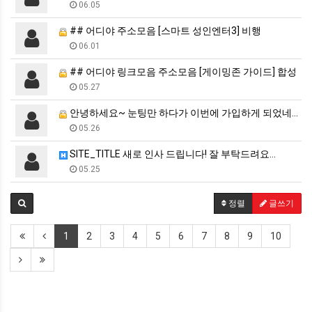
06.05
## 어디야 주소모음 [스마트 성인엔터3] 비행
06.01
## 어디야 링크모음 주소모음 [게이밍존 가이드] 합성
05.27
안녕하세요~ 눈팅만 하다가 이번에 가입하게 되었네요.
05.26
SITE_TITLE 새로 인사 드립니다! 잘 부탁드려요…
05.25
정렬
글쓰기
1
2
3
4
5
6
7
8
9
10