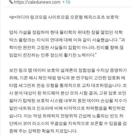
https://caledunews.com
+ 16
<p>어디야 링크모음 사이트모음 오픈형 해외스포츠 보호막
양자 가설을 정립하며 현대 물리학의 위대한 장을 열었던 석학
막스 플랑크는 지식의 연대에 대해 이와 같이 서술했습니다. "과
학이란 완전히 고정된 사실들의 집합이 아니라, 진리를 향해 끊
임없이 전진하는 인류 정신의 활기찬 노력이다."
보안 링크 맵 데이터 보호막 설계론의 정합성을 수치상 증명하기
위해, 기존 해시 체인 매핑 방식과 본 연구팀이 고안한 암호화 메
타맵 세그먼트 전송 모형을 통계적으로 교차 대조하였습니다. 조
사 분석 대상이 된 하드웨어 분산 모의 시험 결과, 고유 암호 보안
필터가 탑재된 보호막 시스템 내부의 원천 데이터 손상율 지수가
일반 네트워크 인프라에 비해 비약적으로 하락했음을 확인하였
습니다. 이는 악성 트래픽의 전방위적 간섭에 노출되는 빈도 하
단에서 코어 리소스의 무결성을 지속적으로 보존할 수 있음을 검
증해 주는 강력한 학술적 지표입니다.