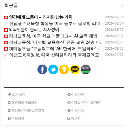
최근글
+
인간에게 노동이 사라지면 남는 가치
2026/08/08
전남광주교육청 학생들 미국 동부서 글로벌 리더십 체험 - 전남인터넷신문
2026/08/04
외국인들이 놀라는 사자성어
2026/08/07
경남교육청, 미국 학교·애플파크서 AI 교육 해법 찾는다 - 스트레이트뉴스
2026/08/07
경남교육청, '디지털 교육혁신' 유공 교원 24명 미국 연수 - 연합뉴스
2026/08/07
재미동포들 "고등학교에 'AP 한국어' 도입하라“ - 재외동포신문
2026/08/07
이천교육지원청, 미국 산타클라라와 국제교육교류 파트너십 회의 개최:경인투데이뉴스 - 경인투데이뉴스
2026/04/27
회사 소개
이용약관
개인정보 취급방침
이메일 무단수집거부
책임의 한계와 법적고지
이용안내
문의하기
PC버전