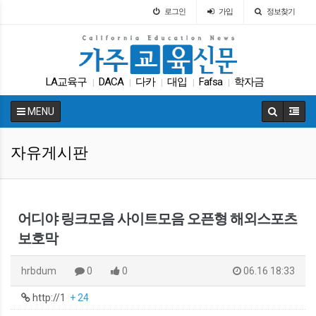
로그인
가입
정보찾기
LA교육구
DACA
다카
대입
Fafsa
학자금
|
|
|
|
|
교육구
인터뷰
대학원
UC
|
|
|
|
MENU
자유게시판
어디야 링크모음 사이트모음 오픈형 해외스포츠
보호막
hrbdum
0
0
06.16 18:33
http://1
+ 24