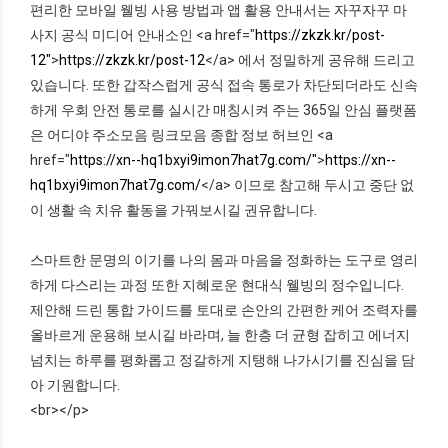
편리한 모바일 웰빙 사용 방법과 앱 활용 안내서는 자꾸자꾸 마
사지 공식 미디어 안내소인 <a href="
https://zkzk.kr/post-
12"
>
https://zkzk.kr/post-12
</a> 에서 정밀하게 공유해 드리고
있습니다. 또한 갑작스럽게 공식 접속 통로가 차단되더라도 신속
하게 우회 안전 통로를 실시간 매칭시켜 주는 365일 안심 플랫폼
은 어디야 주소모음 링크모음 종합 정보 허브인 <a
href="
https://xn--hq1bxyi9imon7hat7g.com/"
>
https://xn--
hq1bxyi9imon7hat7g.com/
</a> 이므로 참고해 두시고 중단 없
이 생활 속 치유 활동을 가꿔보시길 권유합니다.
스마트한 문명의 이기를 나의 몸과 마음을 정화하는 도구로 영리
하게 다스리는 과정 또한 지혜로운 현대식 웰빙의 정수입니다.
제안해 드린 통합 가이드를 토대로 손안의 간편한 케어 조력자를
올바르게 운용해 보시길 바라며, 늘 한층 더 균형 잡히고 에너지
넘치는 하루를 평화롭고 정갈하게 지탱해 나가시기를 진심을 담
아 기원합니다.
<br></p>