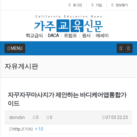
로그인
가입
정보찾기
학교급식
DACA
트럼프
원서
에세이
|
|
|
|
LA교육구
다카
교육구
학자금
인터뷰
|
|
|
|
|
MENU
자유게시판
자꾸자꾸마사지가 제안하는 바디케어앱통합가
이드
dsmcbn
0
0
07.03 22:23
http://기타
+ 10