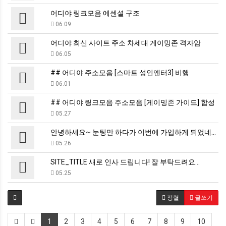
어디야 링크모음 에센셜 구조
06.09
어디야 최신 사이트 주소 차세대 게이밍존 격자암
06.05
## 어디야 주소모음 [스마트 성인엔터3] 비행
06.01
## 어디야 링크모음 주소모음 [게이밍존 가이드] 합성
05.27
안녕하세요~ 눈팅만 하다가 이번에 가입하게 되었네요.
05.26
SITE_TITLE 새로 인사 드립니다! 잘 부탁드려요…
05.25
정렬
글쓰기
1
2
3
4
5
6
7
8
9
10