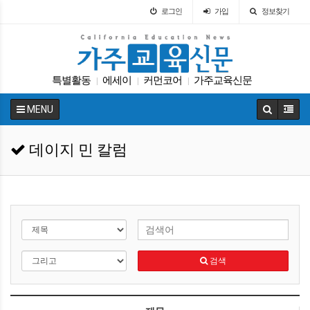
로그인
가입
정보찾기
특별활동
에세이
커먼코어
가주교육신문
|
|
|
ACT
ACT
차터스쿨
교육구
매그닛 스쿨
|
|
|
|
|
MENU
대학원
|
데이지 민 칼럼
검색