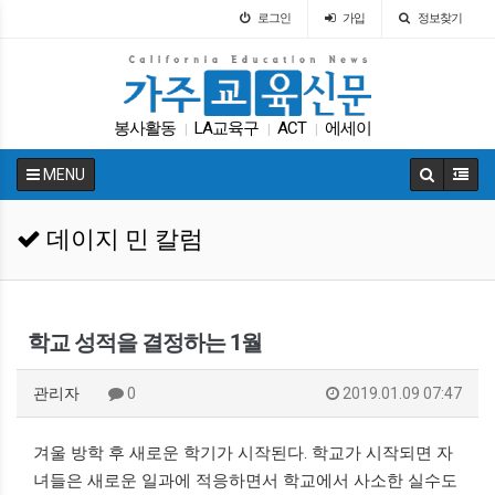
로그인
가입
정보찾기
봉사활동
LA교육구
ACT
에세이
|
|
|
캘리포니아 교육부
트럼프
학자금
|
|
|
MENU
가주교육부
특별활동
교육뉴스
|
|
|
데이지 민 칼럼
학교 성적을 결정하는 1월
관리자
0
2019.01.09 07:47
겨울 방학 후 새로운 학기가 시작된다. 학교가 시작되면 자
녀들은 새로운 일과에 적응하면서 학교에서 사소한 실수도