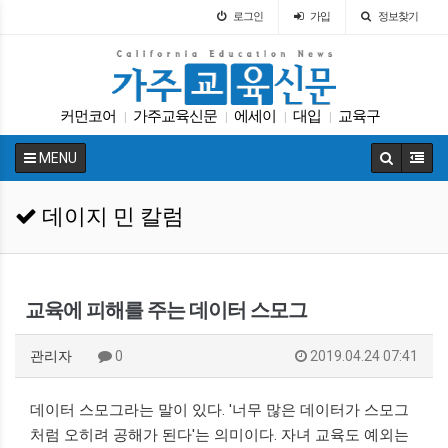
로그인
가입
정보찾기
커먼코어
가주교육신문
에세이
대입
교육구
|
|
|
|
팝사
다카
UC
대학원
ACT
|
|
|
|
|
MENU
데이지 민 칼럼
교육에 피해를 주는 데이터 스모그
관리자
0
2019.04.24 07:41
데이터 스모그라는 말이 있다. '너무 많은 데이터가 스모그
처럼 오히려 공해가 된다'는 의미이다. 자녀 교육도 예외는