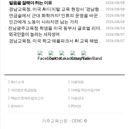
발음을 잘해야 하는 이유
2026/08/08
경남교육청, 미국 AI·디지털 교육 현장서 ‘경남형 해법’ 찾는다 - 뉴스프리존
2026/08/08
연금술에서 근대 화학까지! 인류의 운명을 바꾼 위대한 발견 : 생각하는 청소년을 위한 과학 시리즈 2부(feat.박문호 박사)
2026/08/08
인간에게 노동이 사라지면 남는 가치
2026/08/08
전남광주교육청 학생들 미국 동부서 글로벌 리더십 체험 - 전남인터넷신문
2026/08/04
외국인들이 놀라는 사자성어
2026/08/07
경남교육청, 미국 학교·애플파크서 AI 교육 해법 찾는다 - 스트레이트뉴스
2026/08/07
회사 소개
이용약관
개인정보 취급방침
이메일 무단수집거부
책임의 한계와 법적고지
이용안내
문의하기
PC버전
가주교육신문 - CENC ©