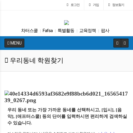
로그인
가입
정보찾기
차터스쿨
Fafsa
특별활동
교육정책
팝사
|
|
|
|
바이든
ACT
ACT
커먼코어
학자금
|
|
|
|
|
MENU
우리동네 학원찾기
우리 동네 또는 가장 가까운 동네를 선택하시고,
[입시], [음
악], [애프터스쿨] 등의 단어를 입력하시면 편리하게 검색하실
수 있습니다.