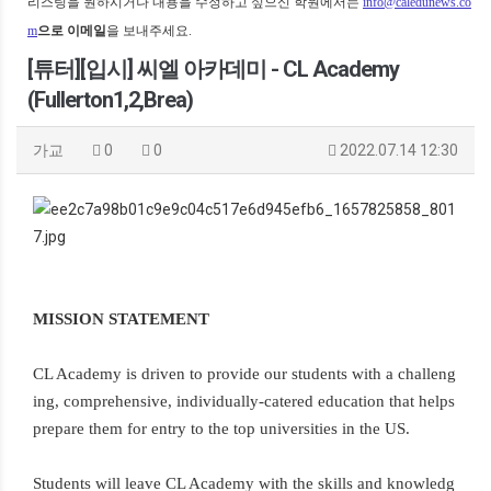
리스팅을 원하시거나 내용을 수정하고 싶으신 학원에서는
info@caledunews.co
m
으로 이메일
을 보내주세요.
[튜터][입시] 씨엘 아카데미 - CL Academy
(Fullerton1,2,Brea)
가교
0
0
2022.07.14 12:30
MISSION STATEMENT
CL Academy is driven to provide our students with a challeng
ing, comprehensive, individually-catered education that helps
prepare them for entry to the top universities in the US.
Students will leave CL Academy with the skills and knowledg