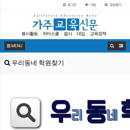
로그인
가입
정보찾기
봉사활동
차터스쿨
팝사
대입
교육정책
|
|
|
|
매그닛 스쿨
교육뉴스
Fafsa
휴교
트럼프
|
|
|
|
|
MENU
우리동네 학원찾기