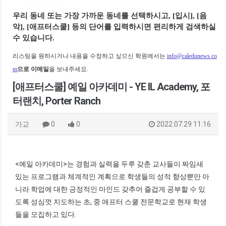
우리 동네 또는 가장 가까운 동네를 선택하시고,
[입시], [음
악], [애프터스쿨] 등의 단어를 입력하시면 편리하게 검색하실
수 있습니다.
리스팅을 원하시거나 내용을 수정하고 싶으신 학원에서는
info@caledunews.co
m
으로 이메일
을 보내주세요.
[애프터스쿨] 예일 아카데미 - YE IL Academy, 포
터랜치, Porter Ranch
가교
0
0
2022.07.29 11:16
<예일 아카데미>는 경험과 실력을 두루 갖춘 교사들이 짜임새
있는 프로그램과 체계적인 계획으로 학생들의 성적 향상뿐만 아
니라 학업에 대한 긍정적인 마인드 갖추어 즐겁게 공부할 수 있
도록 성심껏 지도하는 초, 중 애프터 스쿨 전문학교로 현재 학생
들을 모집하고 있다.