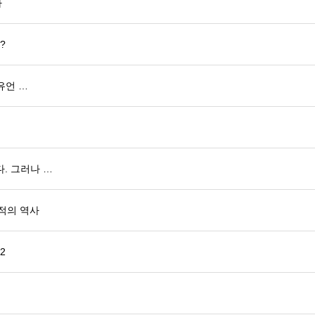
사
?
유언 …
. 그러나 …
서적의 역사
2