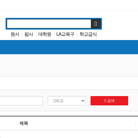
원서
팝사
대학원
LA교육구
학교급식
|
|
|
|
Fafsa
교육정책
코로나
DACA
|
|
|
|
가주교육부
|
검색
제목