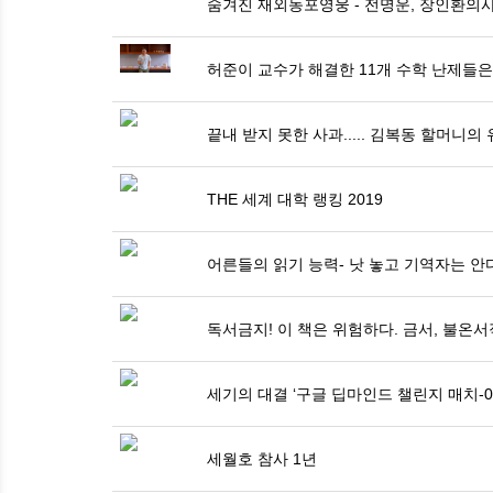
숨겨진 재외동포영웅 - 전명운, 장인환의
허준이 교수가 해결한 11개 수학 난제들은
끝내 받지 못한 사과..... 김복동 할머니의 
THE 세계 대학 랭킹 2019
어른들의 읽기 능력- 낫 놓고 기역자는 안다
독서금지! 이 책은 위험하다. 금서, 불온
세기의 대결 ‘구글 딥마인드 챌린지 매치-0
세월호 참사 1년