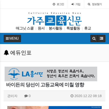
로그인
가입
정보찾기
매그닛 스쿨
원서
봉사활동
특별활동
휴교
|
|
|
|
차터스쿨
가주교육신문
대학원
에세이
|
|
|
|
MENU
코로나
|
에듀인포
바이든의 당선이 고등교육에 미칠 영향
관리자
0
2020.12.22 08:18