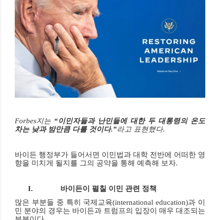
Forbes
지는
“
이민자들과 난민들에 대한 두 대통령의 온도
차는 낮과 밤만큼 다를 것이다
.”
라고 표현했다
.
바이든 행정부가 들어서면 이민법과 대학 전반에 어떠한 영
향을 미치게 될지를 그의 공약을 통해 예측해 보자
.
I.
바이든이 펼칠 이민 관련 정책
많은 부분들 중 특히
국제교육
(international education)
과 이
민 분야
의 경우는 바이든과 트럼프의 입장이 매우 대조되는
부분이다
.