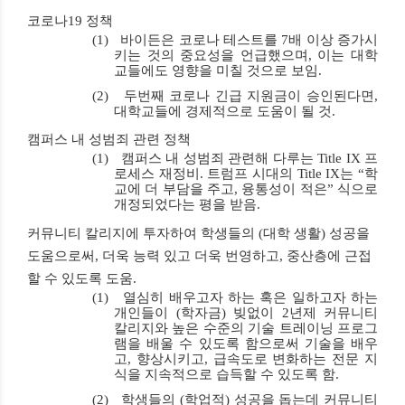
코로나
19
정책
(1)
바이든은
코로나 테스트를
7
배 이상 증가
시
키는 것의 중요성을 언급했으며
,
이는 대학
교들에도 영향을 미칠 것으로 보임
.
(2)
두번째 코로나
긴급 지원금
이 승인된다면
,
대학교들에 경제적으로 도움이 될 것
.
캠퍼스 내 성범죄 관련 정책
(1)
캠퍼스 내 성범죄 관련해 다루는
Title IX
프
로세스 재정비
.
트럼프 시대의
Title IX
는
“
학
교에 더 부담을 주고
,
융통성이 적은
”
식으로
개정되었다는 평을 받음
.
커뮤니티 칼리지에 투자
하여 학생들의
(
대학 생활
)
성공을
도움으로써
,
더욱 능력 있고 더욱 번영하고
,
중산층에 근접
할 수 있도록 도움
.
(1)
열심히 배우고자 하는 혹은 일하고자 하는
개인들이
(
학자금
)
빚없이
2
년제 커뮤니티
칼리지
와 높은 수준의 기술 트레이닝 프로그
램을 배울 수 있도록 함으로써 기술을 배우
고
,
향상시키고
,
급속도로 변화하는 전문 지
식을 지속적으로 습득할 수 있도록 함
.
(2)
학생들의
(
학업적
)
성공을 돕는데 커뮤니티