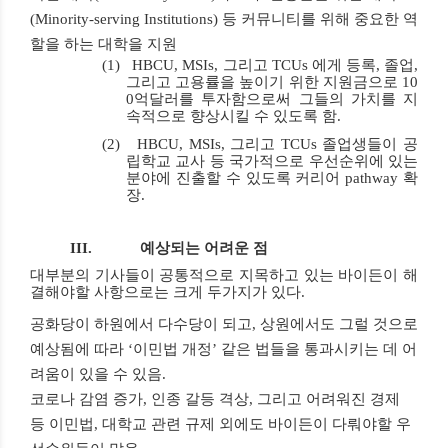
(Minority-serving Institutions)
등 커뮤니티를 위해 중요한 역
할을 하는 대학을 지원
(1)
HBCU, MSIs,
그리고
TCUs
에게 등록
,
졸업
,
그리고 고용률을 높이기 위한 지원금으로
10
0
억달러를 투자
함으로써 그들의 가치를 지
속적으로 향상시킬 수 있도록 함
.
(2)
HBCU, MSIs,
그리고
TCUs
졸업생들이 공
립학교 교사 등
국가적으로 우선순위에 있는
분야에 진출할 수 있도록 커리어
pathway
확
장
.
III. 예상되는 어려운 점
대부분의 기사들이 공통적으로 지목하고 있는 바이든이 해
결해야할 사항으로는 크게 두가지가 있다
.
공화당이 하원에서 다수당이 되고
,
상원에서도 그럴 것으로
예상됨에 따라
‘
이민법 개정
’
같은
법들을 통과시키는 데 어
려움
이 있을 수 있음
.
코로나 감염 증가
,
인종 갈등 격상
,
그리고 어려워진 경제
등 이민법
,
대학교 관련 규제 외에도
바이든이 다뤄야할 우