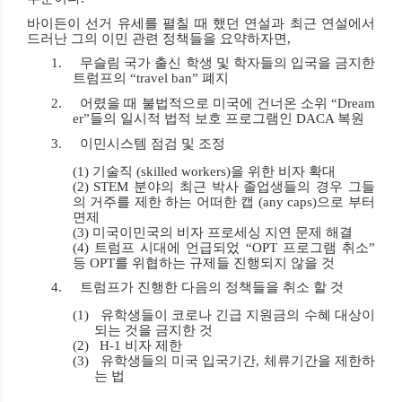
바이든이 선거 유세를 펼칠 때 했던 연설과 최근 연설에서
드러난 그의 이민 관련 정책들을 요약하자면
,
1.
무슬림 국가 출신 학생 및 학자들의 입국을 금지한
트럼프의
“travel ban”
폐지
2.
어렸을 때 불법적으로 미국에 건너온 소위
“Dream
er”
들의 일시적 법적 보호 프로그램인
DACA
복원
3.
이민시스템 점검 및 조정
(1)
기술직
(skilled workers)
을 위한
비자 확대
(2) STEM
분야의 최근 박사 졸업생들의 경우 그들
의 거주를 제한 하는
어떠한 캡
(any caps)
으로 부터
면제
(3)
미국이민국의
비자 프로세싱 지연 문제 해결
(4)
트럼프 시대에 언급되었
“
OPT
프로그램 취소
”
등
OPT
를 위협하는 규제들 진행되지 않을 것
4.
트럼프가 진행한 다음의 정책들을
취소
할 것
(1)
유학생들이 코로나 긴급 지원금의
수혜 대상이
되는 것을 금지
한 것
(2)
H-1
비자 제한
(3)
유학생들의 미국 입국기간
,
체류기간을 제한하
는 법