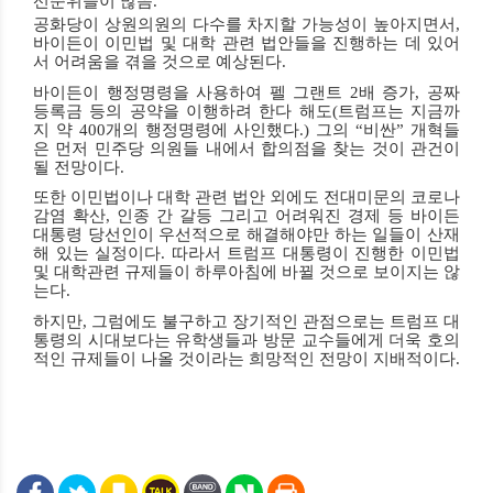
선순위들이 많음
.
공화당이 상원의원의 다수를 차지할 가능성이 높아지면서
,
바이든이 이민법 및 대학 관련
법안들을 진행하는 데 있어
서 어려움을 겪을 것으로 예상된다
.
바이든이 행정명령을 사용하여 펠 그랜트
2
배 증가
,
공짜
등록금 등의 공약을 이행하려 한다 해도
(
트럼프는 지금까
지 약
400
개의 행정명령에 사인했다
.)
그의
“
비싼
”
개혁들
은 먼저 민주당 의원들 내에서 합의점을 찾는 것이 관건이
될 전망이다
.
또한 이민법이나 대학 관련 법안 외에도 전대미문의 코로나
감염 확산
,
인종 간 갈등 그리고 어려워진 경제 등 바이든
대통령 당선인이 우선적으로 해결해야만 하는 일들이 산재
해 있는 실정이다
.
따라서 트럼프 대통령이 진행한 이민법
및 대학관련 규제들이
하루아침에 바뀔 것으로 보이지는 않
는다
.
하지만
,
그럼에도 불구하고
장기적인 관점으로는
트럼프 대
통령의 시대보다는 유학생들과 방문 교수들에게 더욱 호의
적인 규제들이 나올 것이라는
희망적인 전망이 지배적이다
.