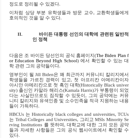
정도로 정리될 수 있겠다.
이처럼 상당 부분 유학생들과 방문 교수
,
교환학생들에게
호의적인 것을 알 수 있다
.
II.
바이든 대통령 선인의 대학에 관련된 일반적
인 정책
다음은 조 바이든 당선인의 공식 홈페이지
(
The Biden Plan f
or Education Beyond High School
)
에서 확인할 수 있는 대
학 관련 그의 공약들이다
.
영부인이 될
Jill Biden
은 꽤 최근까지 커뮤니티 칼리지에서
학생들을 가르친 경력이 있고
,
첫 아프리칸 아메리칸이자
아시안 아메리칸으로 첫 흑인 대학
(Historically Black univer
sity)
출신인 카말라 해리스
(Kamala Harris)
가 부통령이 되었
다는 사실만으로도 짐작할 수 있듯이
,
그의 공약에는 커뮤
니티 칼리지와 유색인종 및 소수민족을 적극 지원하는 내용
들이 가득하다
.
HBCUs
는
Historically black colleges and universities, TCUs
는
Tribal Colleges and Universities,
그리고
MSIs Minority Se
rving Institutions
를 뜻하며
,
대학교에 대한 그의 모든 공약
들과 자세한 사항들은 그의 공식 웹사이트에서 확인할 수
있다
.