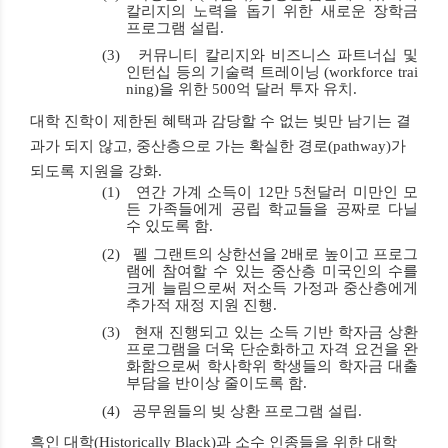
칼리지의 노력을 돕기 위한
새로운 장학금
프로그램 설립
.
(3)
커뮤니티 칼리지와 비즈니스 파트너십 및
인턴십 등의 기술력 트레이닝
(workforce trai
ning)
을 위한
500
억 달러 투자 유치
.
대학 진학이 제한된 혜택과 감당할 수 없는 빚만 남기는 결
과가 되지 않고
,
중산층으로 가는 확실한 경로
(pathway)
가
되도록 지원을 강화
.
(1)
연간 가계 소득이
12
만
5
천달러 미만인 모
든 가족들에게 공립 학교들을 공짜
로 다닐
수 있도록 함
.
(2)
펠 그랜트의 상한선을
2
배
로 높이고 프로그
램에 참여할 수 있는 중산층 미국인의 수를
크게 늘림으로써 저소득 가정과 중산층에게
추가적 재정 지원 진행
.
(3)
현재 진행되고 있는 소득 기반 학자금 상환
프로그램을 더욱 단순화하고 자격 요건을 완
화함으로써 학사학위 학생들의
학자금 대출
부담을 반
이상 줄이도록
함
.
(4)
공무원들의
빚
상환 프로그램 설립
.
흑인 대학
(Historically Black)
과 소수 인종들을 위한 대학