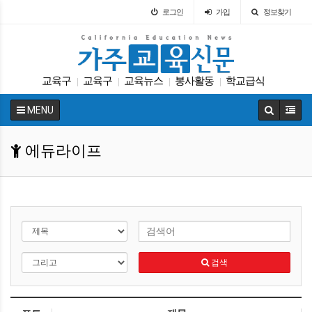
로그인
가입
정보찾기
교육구
교육구
교육뉴스
봉사활동
학교급식
|
|
|
|
ACT
원서
SAT
차터스쿨
특별활동
|
|
|
|
|
MENU
에듀라이프
검색