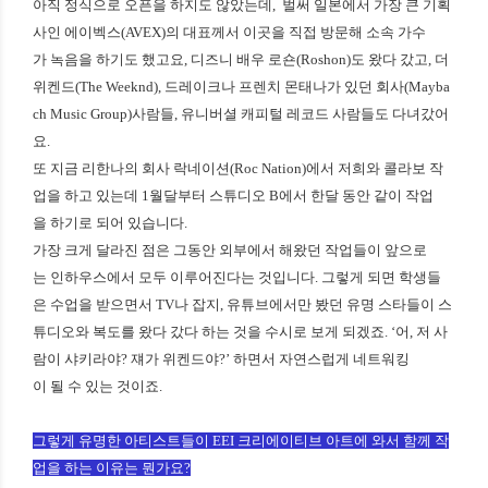
아직 정식으로 오픈을 하지도 않았는데, 벌써 일본에서 가장 큰 기획
사인 에이벡스(AVEX)의 대표께서 이곳을 직접 방문해 소속 가수
가 녹음을 하기도 했고요, 디즈니 배우 로숀(Roshon)도 왔다 갔고, 더
위켄드(The Weeknd), 드레이크나 프렌치 몬태나가 있던 회사(Mayba
ch Music Group)사람들, 유니버셜 캐피털 레코드 사람들도 다녀갔어
요.
또 지금 리한나의 회사 락네이션(Roc Nation)에서 저희와 콜라보 작
업을 하고 있는데 1월달부터 스튜디오 B에서 한달 동안 같이 작업
을 하기로 되어 있습니다.
가장 크게 달라진 점은 그동안 외부에서 해왔던 작업들이 앞으로
는 인하우스에서 모두 이루어진다는 것입니다. 그렇게 되면 학생들
은 수업을 받으면서 TV나 잡지, 유튜브에서만 봤던 유명 스타들이 스
튜디오와 복도를 왔다 갔다 하는 것을 수시로 보게 되겠죠. ‘어, 저 사
람이 샤키라야? 쟤가 위켄드야?’ 하면서 자연스럽게 네트워킹
이 될 수 있는 것이죠.
그렇게 유명한 아티스트들이 EEI 크리에이티브 아트에 와서 함께 작
업을 하는 이유는 뭔가요?