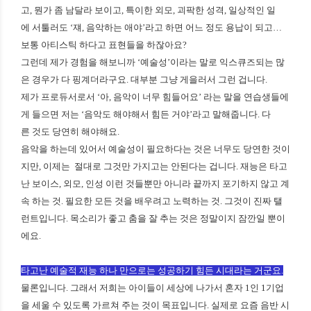
고, 뭔가 좀 남달라 보이고, 특이한 외모, 괴팍한 성격, 일상적인 일
에 서툴러도 ‘쟤, 음악하는 애야’라고 하면 어느 정도 용납이 되고…
보통 아티스틱 하다고 표현들을 하잖아요?
그런데 제가 경험을 해보니까 ‘예술성’이라는 말로 익스큐즈되는 많
은 경우가 다 핑계더라구요. 대부분 그냥 게을러서 그런 겁니다.
제가 프로듀서로서 ‘아, 음악이 너무 힘들어요’ 라는 말을 연습생들에
게 들으면 저는 ‘음악도 해야해서 힘든 거야’라고 말해줍니다. 다
른 것도 당연히 해야해요.
음악을 하는데 있어서 예술성이 필요하다는 것은 너무도 당연한 것이
지만, 이제는 절대로 그것만 가지고는 안된다는 겁니다. 재능은 타고
난 보이스, 외모, 인성 이런 것들뿐만 아니라 끝까지 포기하지 않고 계
속 하는 것. 필요한 모든 것을 배우려고 노력하는 것. 그것이 진짜 탤
런트입니다. 목소리가 좋고 춤을 잘 추는 것은 정말이지 잠깐일 뿐이
에요.
타고난 예술적 재능 하나 만으로는 성공하기 힘든 시대라는 거군요.
물론입니다. 그래서 저희는 아이들이 세상에 나가서 혼자 1인 1기업
을 세울 수 있도록 가르쳐 주는 것이 목표입니다. 실제로 요즘 음반 시