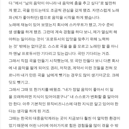
다.”에서 “남의 음악이 아니라 내 음악에 춤을 추고 싶다”로 발전하
게 됐고, 곡을 만드는데도 조금씩 관심을 갖게 됐죠. 자연스럽게 노래
와 (제가 좋아하던) 랩으로 음악을 시작을 하게 됐습니다.
노래에 재능이 있어 보였는지 회사에 스카우트가 됐고, 가수 준비
생 생활을 하게 됐죠. 그런데 계속 경험을 하다 보니, 제가 열심히 해
야하는 일이라는 것이 ‘프로듀서의 입맛을 맞추기 위해 노력하
는 것’ 밖에는 없더군요. 스스로 곡을 쓸 줄 모르고 노래만 할 줄 아니
까 맨날 프로듀서만 기다리고 있는겁니다. 곡만 기다리는 거죠.
그래서 직접 곡을 만들기 시작했는데, 또 곡만 만들다 보니 다른 회사
에 내 음악을 팔게 되어도 권리, 저작권, 계약서 이런 것들을 전혀 모
르니까 내가 만든 곡을 남에게 뺏기는 경우도 많이 생기더군요. 크레
딧도 뺏기고..
그래서 그때 또 한가지를 배웠죠. “내가 정말 음악이 좋아서 이 일
을 오래하려면 지식이 있어야겠구나” 내 스스로가 변화할 줄 알아야
만 한다. 아주 기본적인 뮤직비즈니스에 대한 지식은 알고 있어야 한
다는 생각을 하게 된 거죠.
그때는 한국의 대중음악계라는 곳이 지금보다 훨씬 더 열악한 환경이
었기 때문에 어린 나이에 여러가지로 힘든 경험들을 많이 겪을 수 밖