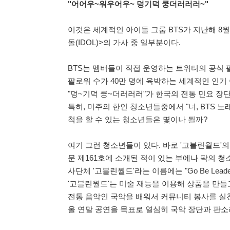
"어어우~워우어우~ 덩기덕 쿵더러러러~"
이것은 세계적인 아이돌 그룹 BTS가 지난해 8월 발표한
돌(IDOL)>의 가사 중 일부분이다.
BTS는 멤버들이 직접 운영하는 트위터의 공식 팔로워
팔로워 수가 40만 명에 육박하는 세계적인 인기
"덩~기덕 쿵~더러러러"가 한국의 전통 민요 장단
특히, 미주의 한인 청소년들중에서 "너, BTS 노
척을 할 수 있는 청소년들은 몇이나 될까?
여기 그런 청소년들이 있다. 바로 '고블린월드'의
문 제161호에 소개된 적이 있는 부에나 팍의 청소
사단체 '고블린월드'라는 이름에는 "Go Be Leade
'고블린월드'는 미술 재능을 이용해 상품을 만들
전통 음악인 국악을 배워서 커뮤니티 봉사를 실천
올 연말 공연을 목표로 열심히 국악 장단과 판소