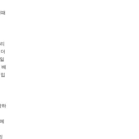
년때
소리
 더
 일
 배
 입
각하
중에
린