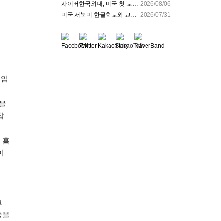
사이버한국외대, 미국 첫 교육거점 구축…뉴욕에 미주글로벌센터 개소 - 재외동포신문
2026/08/06
미국 서북미 한글학교와 교육교류 첫 물꼬 - 사회적경제뉴스
2026/07/31
체입
동을
참
 홈
이
고
좋을