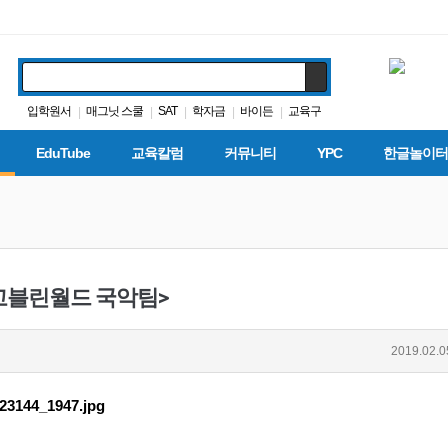
입학원서
매그닛 스쿨
SAT
학자금
바이든
교육구
|
|
|
|
|
봉사활동
다카
휴교
ACT
|
|
|
|
EduTube
교육칼럼
커뮤니티
YPC
한글놀이터
고블린월드 국악팀>
2019.02.0