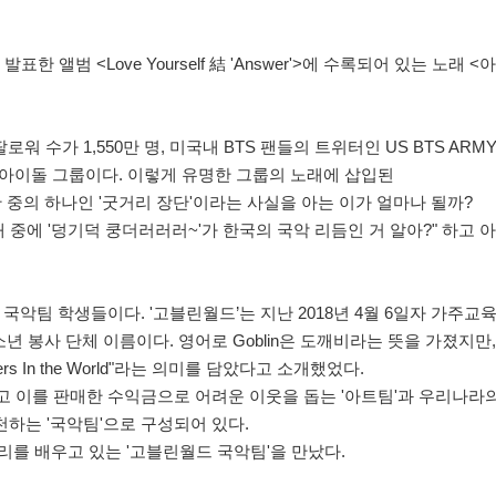
 앨범 <Love Yourself 結 'Answer'>에 수록되어 있는 노래 <
 수가 1,550만 명, 미국내 BTS 팬들의 트위터인 US BTS ARM
 아이돌 그룹이다. 이렇게 유명한 그룹의 노래에 삽입된
 중의 하나인 '굿거리 장단'이라는 사실을 아는 이가 얼마나 될까?
래 중에 '덩기덕 쿵더러러러~'가 한국의 국악 리듬인 거 알아?" 하고 
 국악팀 학생들이다. '고블린월드’는 지난 2018년 4월 6일자 가주교
년 봉사 단체 이름이다. 영어로 Goblin은 도깨비라는 뜻을 가졌지만,
rs In the World"라는 의미를 담았다고 소개했었다.
고 이를 판매한 수익금으로 어려운 이웃을 돕는 '아트팀'과 우리나라
하는 '국악팀'으로 구성되어 있다.
리를 배우고 있는 '고블린월드 국악팀'을 만났다.