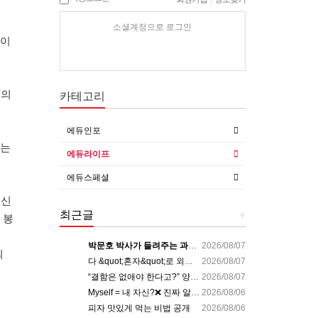
소셜계정으로 로그인
아이
Y의
카테고리
에듀인포
아는
에듀라이프
에듀스페셜
육신
최근글
+
 봉
박문호 박사가 들려주는 과학사 속 결정적 순간들! 직관을 뛰어넘는 과학적 통찰 : 생각하는 청소년을 위한 과학 시리즈 1부(feat.박문호 박사)
2026/08/07
의
다 &quot;혼자&quot;로 외우면 틀려요. Alone????By myself????On my own
2026/08/07
“결함은 없애야 한다고?” 양자 연구자가 밝힌 신비: 없애려던 흠이 무기가 되는 방법 | 이정현 KIST 양자기술연구단 선임연구원 | 양자 컴퓨터 인생 | 세바시 2121회
2026/08/07
Myself = 내 자신?❌ 진짜 알아야 할 뜻????
2026/08/06
피자 맛있게 먹는 비법 공개
2026/08/06