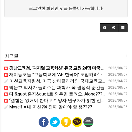
로그인한 회원만 댓글 등록이 가능합니다.
최근글
+
경남교육청, '디지털 교육혁신' 유공 교원 24명 미국 연수 - 연합뉴스
2026/08/07
재미동포들 "고등학교에 'AP 한국어' 도입하라“ - 재외동포신문
2026/08/07
이천교육지원청, 미국 산타클라라와 국제교육교류 파트너십 회의 개최:경인투데이뉴스 - 경인투데이뉴스
2026/04/27
박문호 박사가 들려주는 과학사 속 결정적 순간들! 직관을 뛰어넘는 과학적 통찰 : 생각하는 청소년을 위한 과학 시리즈 1부(feat.박문호 박사)
2026/08/07
다 &quot;혼자&quot;로 외우면 틀려요. Alone????By myself????On my own
2026/08/07
“결함은 없애야 한다고?” 양자 연구자가 밝힌 신비: 없애려던 흠이 무기가 되는 방법 | 이정현 KIST 양자기술연구단 선임연구원 | 양자 컴퓨터 인생 | 세바시 2121회
2026/08/07
Myself = 내 자신?❌ 진짜 알아야 할 뜻????
2026/08/06