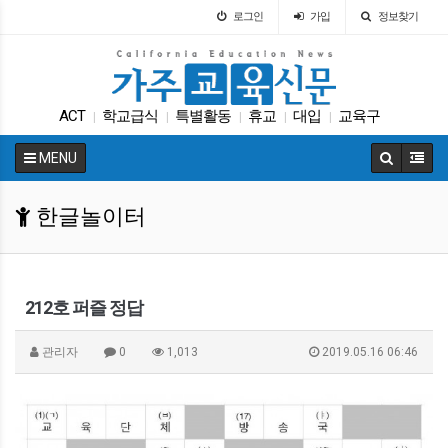
로그인
가입
정보찾기
ACT
학교급식
특별활동
휴교
대입
교육구
|
|
|
|
|
가주교육부
학자금
인터뷰
ACT
|
|
|
|
MENU
한글놀이터
212호 퍼즐 정답
관리자
0
1,013
2019.05.16 06:46