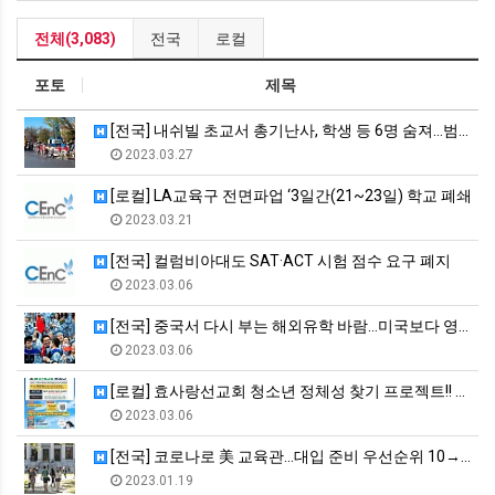
전체(3,083)
전국
로컬
포토
제목
[전국] 내쉬빌 초교서 총기난사, 학생 등 6명 숨져…범인은 2…
2023.03.27
[로컬] LA교육구 전면파업 ‘3일간(21~23일) 학교 폐쇄
2023.03.21
[전국] 컬럼비아대도 SAT·ACT 시험 점수 요구 폐지
2023.03.06
[전국] 중국서 다시 부는 해외유학 바람…미국보다 영국 선호
2023.03.06
[로컬] 효사랑선교회 청소년 정체성 찾기 프로젝트!! 제10회…
2023.03.06
[전국] 코로나로 美 교육관…대입 준비 우선순위 10→47번째
2023.01.19