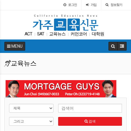
로그인
가입
정보찾기
ACT
SAT
교육뉴스
커먼코어
대학원
|
|
|
|
학자금
ACT
교육구
휴교
인터뷰
|
|
|
|
|
MENU
교육뉴스
검색