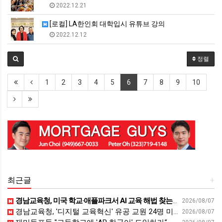
2022.12.21
[로컬] LA한인회 대학입시 유튜브 강의
2022.12.12
정렬
1
2
3
4
5
6
7
8
9
10
최근글
+
경남교육청, 미국 학교·애플파크서 AI 교육 해법 찾는다 - 스트레이트뉴스
2026/08/07
경남교육청, '디지털 교육혁신' 유공 교원 24명 미국 연수 - 연합뉴스
2026/08/07