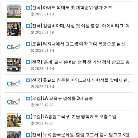
[전국] 하버드 의대도 美 대학순위 평가 거부
2023.01.19
[전국] 컬럼비아대, 사상 첫 여성 총장…아이비리그 '여성천하'
2023.01.19
[로컬] 타자나에서 고교생 마약 과다 복용으로 실신
2023.01.14
[전국] '훈계' 교사 쏜 6살, 범행 전 가방 검사 받고도 총…
2023.01.14
[전국] 美교실 침투한 마약…교사가 학생들 앞에서 펜타닐 취해 …
2023.01.14
[로컬] LA 교육구 결석률 2배 급증
2022.12.21
[로컬] LA통합교육구, 겨울 방학에도 보충수업
2022.12.21
[전국] 뉴욕 한국문화원, 할렘 고교서 김치 담그고 K팝 댄스 …