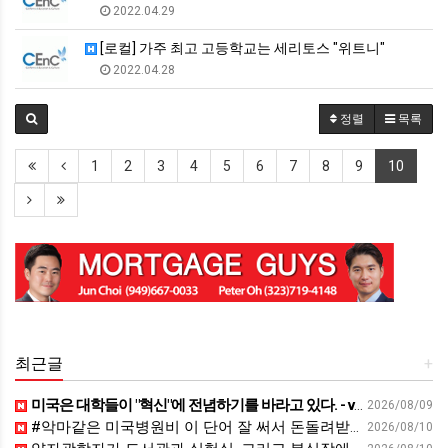
2022.04.29
[로컬] 가주 최고 고등학교는 세리토스 "위트니"
2022.04.28
정렬
목록
1
2
3
4
5
6
7
8
9
10
최근글
+
미국은 대학들이 "혁신"에 전념하기를 바라고 있다. - vietnam.vn
2026/08/09
#악마같은 미국병원비 이 단어 잘 써서 돈돌려받으세요 #영어회화 #영어표현 #영어공부 #영어
2026/08/10