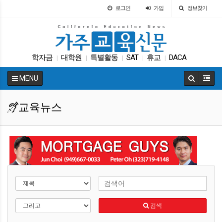
로그인
가입
정보찾기
학자금
대학원
특별활동
SAT
휴교
DACA
|
|
|
|
|
매그닛 스쿨
교육구
교육정책
입학원서
|
|
|
|
MENU
교육뉴스
검색