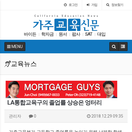
로그인
가입
정보찾기
바이든
학자금
원서
팝사
SAT
대입
|
|
|
|
|
휴교
매그닛 스쿨
ACT
특별활동
|
|
|
|
MENU
교육뉴스
LA통합교육구의 졸업률 상승은 엉터리
관리자
0
2018.12.29 09:35