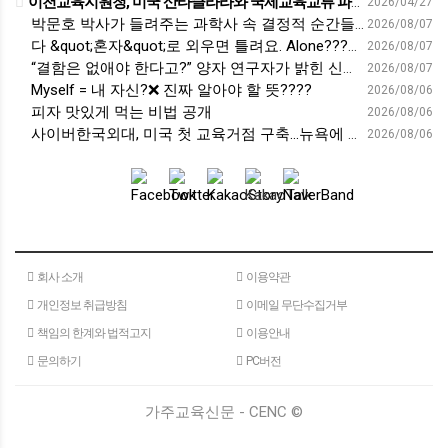
이천교육지원청, 미국 산타클라라와 국제교육교류 파트너십 회의 개최:경인투데이뉴스 - 경인투데이뉴스
2026/04/27
박문호 박사가 들려주는 과학사 속 결정적 순간들! 직관을 뛰어넘는 과학적 통찰 : 생각하는 청소년을 위한 과학 시리즈 1부(feat.박문호 박사)
2026/08/07
다 &quot;혼자&quot;로 외우면 틀려요. Alone????By myself????On my own
2026/08/07
“결함은 없애야 한다고?” 양자 연구자가 밝힌 신비: 없애려던 흠이 무기가 되는 방법 | 이정현 KIST 양자기술연구단 선임연구원 | 양자 컴퓨터 인생 | 세바시 2121회
2026/08/07
Myself = 내 자신?❌ 진짜 알아야 할 뜻????
2026/08/06
피자 맛있게 먹는 비법 공개
2026/08/06
사이버한국외대, 미국 첫 교육거점 구축…뉴욕에 미주글로벌센터 개소 - 재외동포신문
2026/08/06
회사 소개
이용약관
개인정보 취급방침
이메일 무단수집거부
책임의 한계와 법적고지
이용안내
문의하기
PC버전
가주교육신문 - CENC ©