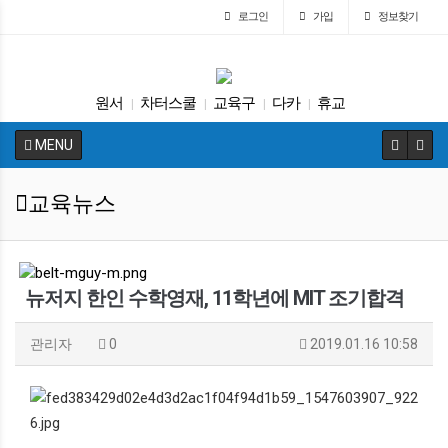
로그인
가입
정보찾기
원서
차터스쿨
교육구
다카
휴교
|
|
|
|
매그닛 스쿨
SAT
교육뉴스
바이든
|
|
|
|
MENU
가주교육부
|
교육뉴스
뉴저지 한인 수학영재, 11학년에 MIT 조기합격
관리자
0
2019.01.16 10:58