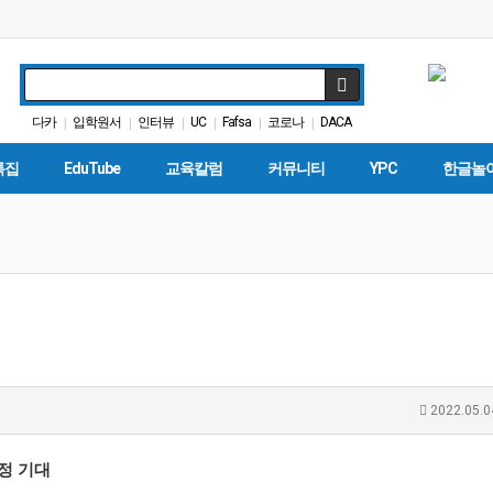
다카
입학원서
인터뷰
UC
Fafsa
코로나
DACA
|
|
|
|
|
|
ACT
가주교육신문
교육뉴스
|
|
|
특집
EduTube
교육칼럼
커뮤니티
YPC
한글놀
2022.05.0
배정 기대