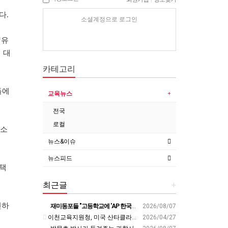
다.
소셜계정으로 로그인
‘유
 대
카테고리
들에
교육뉴스
전국
로컬
연소
뉴스&이슈
뉴스피드
혜택
최근글
+
신하
재미동포들 "고등학교에 'AP 한국어' 도입하라“ - 재외동포신문
2026/08/07
이천교육지원청, 미국 산타클라라와 국제교육교류 파트너십 회의 개최:경인투데이뉴스 - 경인투데이뉴스
2026/04/27