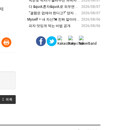
박문호 박사가 들려주는 과학사 속 결정적 순간들! 직관을 뛰어넘는 과학적 통찰 : 생각하는 청소년을 위한 과학 시리즈 1부(feat.박문호 박사)
2026/08/07
다 &quot;혼자&quot;로 외우면 틀려요. Alone????By myself????On my own
2026/08/07
 제
“결함은 없애야 한다고?” 양자 연구자가 밝힌 신비: 없애려던 흠이 무기가 되는 방법 | 이정현 KIST 양자기술연구단 선임연구원 | 양자 컴퓨터 인생 | 세바시 2121회
2026/08/07
Myself = 내 자신?❌ 진짜 알아야 할 뜻????
2026/08/06
피자 맛있게 먹는 비법 공개
2026/08/06
목록