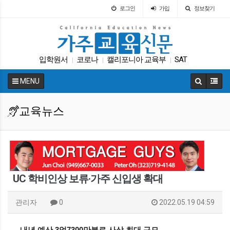
로그인
가입
정보찾기
입학원서
코로나
캘리포니아 교육부
SAT
|
|
|
학교급식
Fafsa
UC
커먼코어
다카
|
|
|
|
|
MENU
트럼프
|
교육뉴스
UC 학비인상 보류·가주 신입생 확대
관리자
0
2022.05.19 04:59