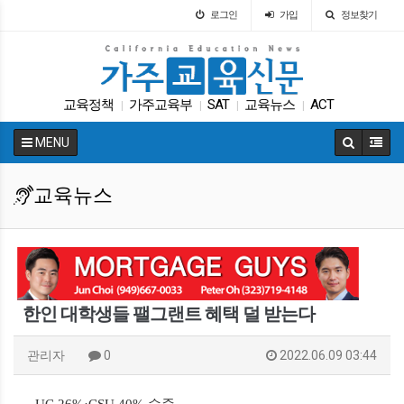
로그인
가입
정보찾기
교육정책
가주교육부
SAT
교육뉴스
ACT
|
|
|
|
에세이
ACT
캘리포니아 교육부
DACA
|
|
|
|
MENU
다카
|
교육뉴스
한인 대학생들 팰그랜트 혜택 덜 받는다
관리자
0
2022.06.09 03:44