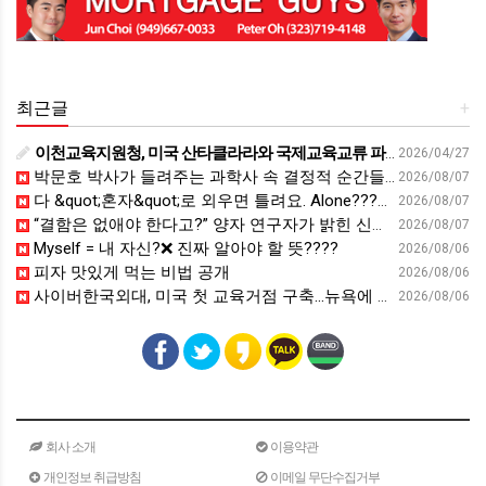
최근글
+
이천교육지원청, 미국 산타클라라와 국제교육교류 파트너십 회의 개최:경인투데이뉴스 - 경인투데이뉴스
2026/04/27
박문호 박사가 들려주는 과학사 속 결정적 순간들! 직관을 뛰어넘는 과학적 통찰 : 생각하는 청소년을 위한 과학 시리즈 1부(feat.박문호 박사)
2026/08/07
다 &quot;혼자&quot;로 외우면 틀려요. Alone????By myself????On my own
2026/08/07
“결함은 없애야 한다고?” 양자 연구자가 밝힌 신비: 없애려던 흠이 무기가 되는 방법 | 이정현 KIST 양자기술연구단 선임연구원 | 양자 컴퓨터 인생 | 세바시 2121회
2026/08/07
Myself = 내 자신?❌ 진짜 알아야 할 뜻????
2026/08/06
피자 맛있게 먹는 비법 공개
2026/08/06
사이버한국외대, 미국 첫 교육거점 구축…뉴욕에 미주글로벌센터 개소 - 재외동포신문
2026/08/06
회사 소개
이용약관
개인정보 취급방침
이메일 무단수집거부