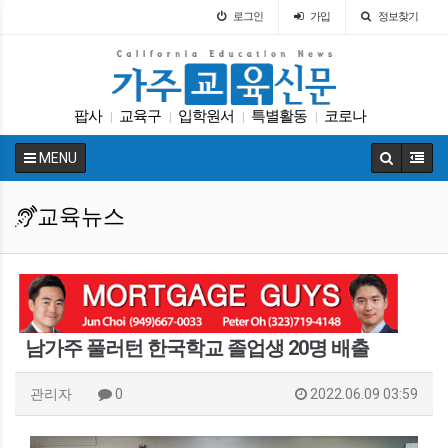
로그인
가입
정보찾기
팝사
교육구
입학원서
특별활동
코로나
|
|
|
|
ACT
학자금
SAT
Fafsa
트럼프
|
|
|
|
|
MENU
교육뉴스
남가주 풀러턴 한국학교 졸업생 20명 배출
관리자
0
2022.06.09 03:59