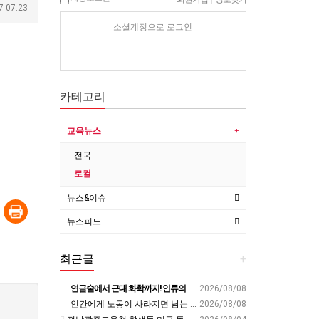
7 07:23
소셜계정으로 로그인
카테고리
교육뉴스
전국
로컬
뉴스&이슈
뉴스피드
최근글
+
연금술에서 근대 화학까지! 인류의 운명을 바꾼 위대한 발견 : 생각하는 청소년을 위한 과학 시리즈 2부(feat.박문호 박사)
2026/08/08
인간에게 노동이 사라지면 남는 가치
2026/08/08