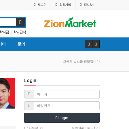
로그인
회원
가입
정보찾기
학자금
학교급식
|
Fafsa
이터
문의
교육계 뉴스를 전달합니다
Login
Login
자동로그인
회원가입
|
정보찾기