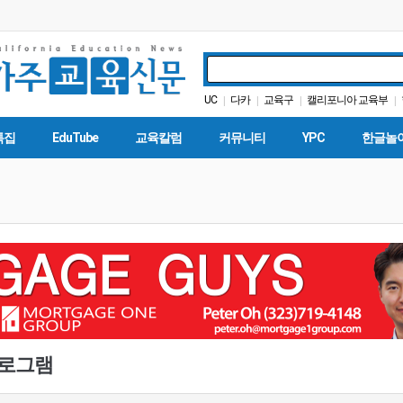
UC
다카
교육구
캘리포니아 교육부
|
|
|
|
인터뷰
봉사활동
팝사
|
|
|
|
특집
EduTube
교육칼럼
커뮤니티
YPC
한글놀
프로그램