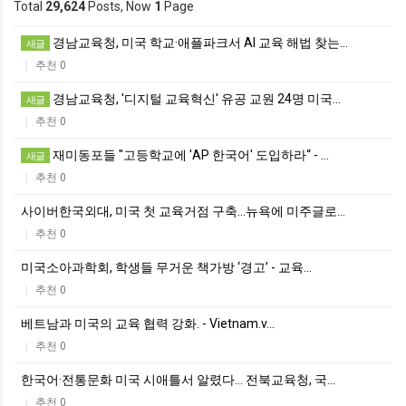
Total
29,624
Posts, Now
1
Page
경남교육청, 미국 학교·애플파크서 AI 교육 해법 찾는…
새글
추천 0
|
경남교육청, '디지털 교육혁신' 유공 교원 24명 미국…
새글
추천 0
|
재미동포들 "고등학교에 'AP 한국어' 도입하라“ - …
새글
추천 0
|
사이버한국외대, 미국 첫 교육거점 구축…뉴욕에 미주글로…
추천 0
|
미국소아과학회, 학생들 무거운 책가방 ‘경고’ - 교육…
추천 0
|
베트남과 미국의 교육 협력 강화. - Vietnam.v…
추천 0
|
한국어·전통문화 미국 시애틀서 알렸다… 전북교육청, 국…
추천 0
|