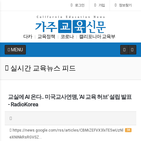
로그인
가입
정보찾기
다카
교육정책
코로나
캘리포니아 교육부
|
|
|
팝사
인터뷰
SAT
교육구
에세이
DACA
|
|
|
|
|
|
MENU
실시간 교육뉴스 피드
교실에 AI 온다.. 미국교사연맹, 'AI 교육 허브' 설립 발표
- RadioKorea
https://news.google.com/rss/articles/CBMiZEFVX3lxTE5wUzNl
54
eXNINkRsRGVSZ…