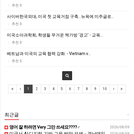
추천 0
|
사이버한국외대, 미국 첫 교육거점 구축…뉴욕에 미주글로…
추천 0
|
미국소아과학회, 학생들 무거운 책가방 ‘경고’ - 교육…
추천 0
|
베트남과 미국의 교육 협력 강화. - Vietnam.v…
추천 0
|
1
2
3
4
5
6
7
8
9
10
최근글
+
영어 잘 하려면 Very 그만 쓰세요????‍♂️
2026/08/09
미국서 AI·디지털 기반 교육 방안 모색 - 경남매일
2026/08/09