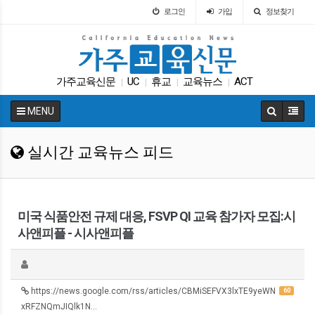
로그인
가입
정보찾기
가주교육신문
UC
휴교
교육뉴스
ACT
|
|
|
|
코로나
커먼코어
교육정책
교육구
학자금
|
|
|
|
|
MENU
실시간 교육뉴스 피드
미국 식품안전 규제 대응, FSVP QI 교육 참가자 모집:시
사앤피플 - 시사앤피플
https://news.google.com/rss/articles/CBMiSEFVX3lxTE9yeWN
60
xRFZNQmJIQlk1N…