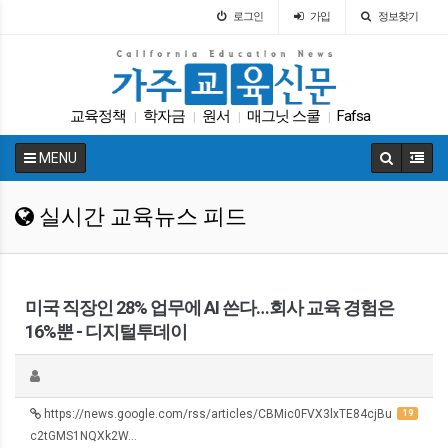
로그인
가입
정보찾기
교육정책
학자금
원서
매그닛 스쿨
Fafsa
|
|
|
|
SAT
다카
휴교
커먼코어
|
|
|
|
MENU
캘리포니아 교육부
|
실시간 교육뉴스 피드
미국 직장인 28% 업무에 AI 쓴다…회사 교육 경험은
16%뿐 - 디지털투데이
https://news.google.com/rss/articles/CBMic0FVX3lxTE84cjBu
19
c2tGMS1NQXk2W…