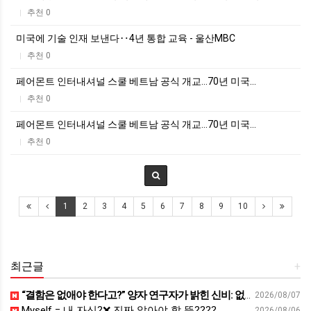
추천 0
|
미국에 기술 인재 보낸다‥4년 통합 교육 - 울산MBC
추천 0
|
페어몬트 인터내셔널 스쿨 베트남 공식 개교…70년 미국…
추천 0
|
페어몬트 인터내셔널 스쿨 베트남 공식 개교…70년 미국…
추천 0
|
1
2
3
4
5
6
7
8
9
10
최근글
+
“결함은 없애야 한다고?” 양자 연구자가 밝힌 신비: 없애려던 흠이 무기가 되는 방법 | 이정현 KIST 양자기술연구단 선임연구원 | 양자 컴퓨터 인생 | 세바시 2121회
2026/08/07
Myself = 내 자신?❌ 진짜 알아야 할 뜻????
2026/08/06