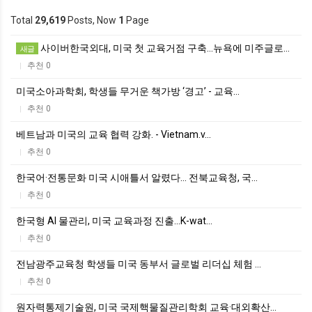
Total
29,619
Posts, Now
1
Page
사이버한국외대, 미국 첫 교육거점 구축…뉴욕에 미주글로…
새글
추천 0
|
미국소아과학회, 학생들 무거운 책가방 ‘경고’ - 교육…
추천 0
|
베트남과 미국의 교육 협력 강화. - Vietnam.v…
추천 0
|
한국어·전통문화 미국 시애틀서 알렸다… 전북교육청, 국…
추천 0
|
한국형 AI 물관리, 미국 교육과정 진출...K-wat…
추천 0
|
전남광주교육청 학생들 미국 동부서 글로벌 리더십 체험 …
추천 0
|
원자력통제기술원, 미국 국제핵물질관리학회 교육·대외확산…