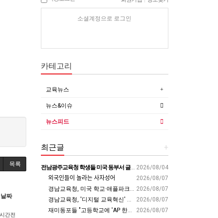
소셜계정으로 로그인
카테고리
교육뉴스
뉴스&이슈
뉴스피드
최근글
+
목록
전남광주교육청 학생들 미국 동부서 글로벌 리더십 체험 - 전남인터넷신문
2026/08/04
외국인들이 놀라는 사자성어
2026/08/07
경남교육청, 미국 학교·애플파크서 AI 교육 해법 찾는다 - 스트레이트뉴스
2026/08/07
날짜
경남교육청, '디지털 교육혁신' 유공 교원 24명 미국 연수 - 연합뉴스
2026/08/07
재미동포들 "고등학교에 'AP 한국어' 도입하라“ - 재외동포신문
2026/08/07
6시간전