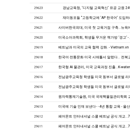
경남교육청, '디지털 교육혁신' 유공 교원 24
29623
재미동포들 "고등학교에 'AP 한국어' 도입하
29622
사이버한국외대, 미국 첫 교육거점 구축…뉴욕
29621
미국소아과학회, 학생들 무거운 책가방 ‘경고’ 
29620
베트남과 미국의 교육 협력 강화. - Vietnam.vn
29619
한국어·전통문화 미국 시애틀서 알렸다… 전북교
29618
한국형 AI 물관리, 미국 교육과정 진출...K-wate
29617
전남광주교육청 학생들 미국 동부서 글로벌 리
29616
전남광주교육청 학생들 미국 동부서 글로벌 리
29615
원자력통제기술원, 미국 국제핵물질관리학회 교육
29614
미국에 기술 인재 보낸다‥4년 통합 교육 - 울산
29613
페어몬트 인터내셔널 스쿨 베트남 공식 개교…70
29612
페어몬트 인터내셔널 스쿨 베트남 공식 개교…70
29611