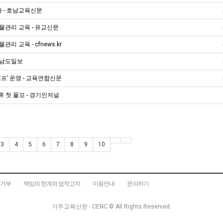
다 - 호남교육신문
물관리 교육 - 유교신문
 교육 - cfnews.kr
- 남도일보
프’ 운영 - 교육연합신문
 첫 물꼬 - 경기인저널
3
4
5
6
7
8
9
10
집거부
책임의 한계와 법적고지
이용안내
문의하기
가주교육신문 - CENC ©
All Rights Reserved.