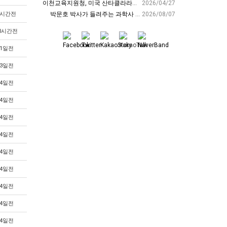
이천교육지원청, 미국 산타클라라와 국제교육교류 파트너십 회의 개최:경인투데이뉴스 - 경인투데이뉴스
2026/04/27
8시간전
박문호 박사가 들려주는 과학사 속 결정적 순간들! 직관을 뛰어넘는 과학적 통찰 : 생각하는 청소년을 위한 과학 시리즈 1부(feat.박문호 박사)
2026/08/07
0시간전
1일전
3일전
4일전
4일전
4일전
4일전
4일전
4일전
4일전
4일전
4일전