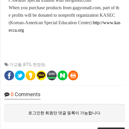
c Awards Special Edition with bts-goods.com
When you purchase products from gagyomall.com, part of th
e profits will be donated to nonprofit organization KASEC
(Korean-American Special Education Center)
http://www.kas
ecca.org
가교몰
,
BTS
,
한정판
,
0
Comments
로그인한 회원만 댓글 등록이 가능합니다.