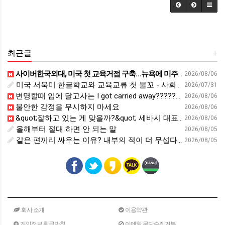
최근글
+
사이버한국외대, 미국 첫 교육거점 구축…뉴욕에 미주글로벌센터 개소 - 재외동포신문
2026/08/06
미국 서북미 한글학교와 교육교류 첫 물꼬 - 사회적경제뉴스
2026/07/31
변명할때 입에 달고사는 I got carried away????????
2026/08/06
불안한 감정을 무시하지 마세요
2026/08/06
&quot;잘하고 있는 게 맞을까?&quot; 세바시 대표가 비교 지옥에서 탈출한 방법 [#세바시45 에디토리얼 ep.2]
2026/08/06
올해부터 절대 하면 안 되는 말
2026/08/05
같은 편끼리 싸우는 이유? 내부의 적이 더 무섭다? 인간이 갈등을 빚는 이유ㅣ최재천의 아마존
2026/08/05
회사 소개
이용약관
개인정보 취급방침
이메일 무단수집거부