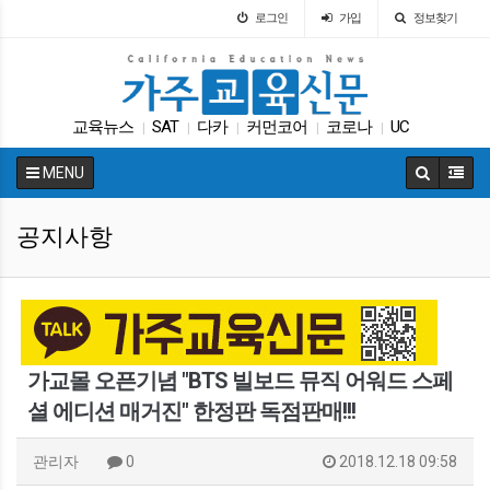
로그인
가입
정보찾기
교육뉴스
SAT
다카
커먼코어
코로나
UC
|
|
|
|
|
휴교
대학원
Fafsa
학자금
|
|
|
|
MENU
공지사항
가교몰 오픈기념 "BTS 빌보드 뮤직 어워드 스페
셜 에디션 매거진" 한정판 독점판매!!!
관리자
0
2018.12.18 09:58