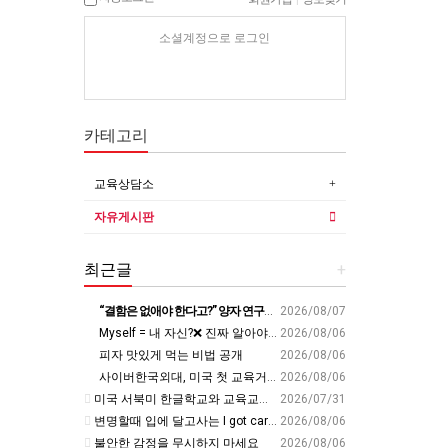
소셜계정으로 로그인
카테고리
교육상담소
자유게시판
최근글
+
“결함은 없애야 한다고?” 양자 연구자가 밝힌 신비: 없애려던 흠이 무기가 되는 방법 | 이정현 KIST 양자기술연구단 선임연구원 | 양자 컴퓨터 인생 | 세바시 2121회
2026/08/07
Myself = 내 자신?❌ 진짜 알아야 할 뜻????
2026/08/06
피자 맛있게 먹는 비법 공개
2026/08/06
사이버한국외대, 미국 첫 교육거점 구축…뉴욕에 미주글로벌센터 개소 - 재외동포신문
2026/08/06
미국 서북미 한글학교와 교육교류 첫 물꼬 - 사회적경제뉴스
2026/07/31
변명할때 입에 달고사는 I got carried away????????
2026/08/06
불안한 감정을 무시하지 마세요
2026/08/06