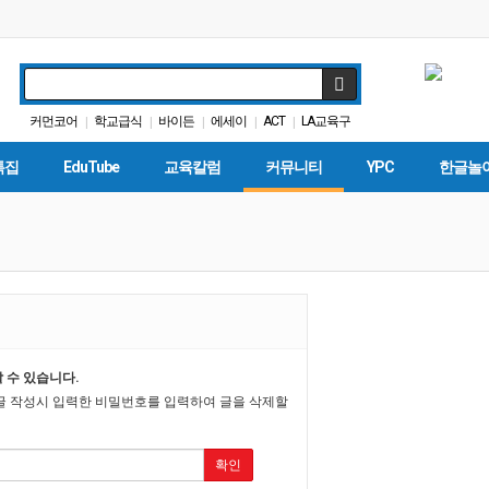
커먼코어
학교급식
바이든
에세이
ACT
LA교육구
|
|
|
|
|
교육뉴스
다카
교육정책
봉사활동
|
|
|
|
특집
EduTube
교육칼럼
커뮤니티
YPC
한글놀
 수 있습니다.
글 작성시 입력한 비밀번호를 입력하여 글을 삭제할
확인