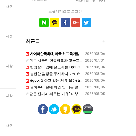
새창
소셜계정으로 로그인
새창
최근글
+
사이버한국외대, 미국 첫 교육거점 구축…뉴욕에 미주글로벌센터 개소 - 재외동포신문
2026/08/06
미국 서북미 한글학교와 교육교류 첫 물꼬 - 사회적경제뉴스
2026/07/31
새창
변명할때 입에 달고사는 I got carried away????????
2026/08/06
불안한 감정을 무시하지 마세요
2026/08/06
&quot;잘하고 있는 게 맞을까?&quot; 세바시 대표가 비교 지옥에서 탈출한 방법 [#세바시45 에디토리얼 ep.2]
2026/08/06
올해부터 절대 하면 안 되는 말
2026/08/05
같은 편끼리 싸우는 이유? 내부의 적이 더 무섭다? 인간이 갈등을 빚는 이유ㅣ최재천의 아마존
2026/08/05
새창
새창