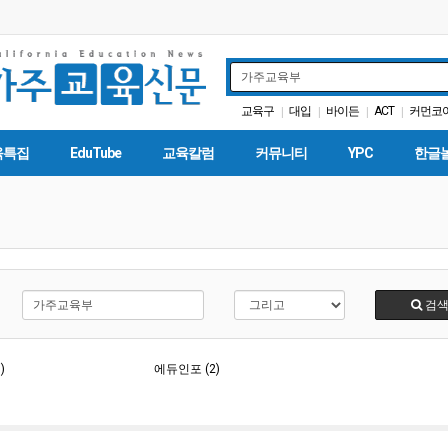
교육구
대입
바이든
ACT
커먼코
|
|
|
|
매그닛 스쿨
대학원
코로나
|
|
|
|
육특집
EduTube
교육칼럼
커뮤니티
YPC
한글
검
)
에듀인포 (2)