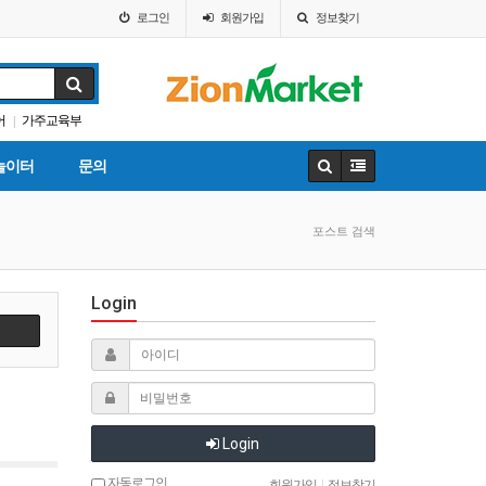
로그인
회원
가입
정보찾기
어
가주교육부
|
가주교육신문
놀이터
문의
포스트 검색
Login
색
Login
자동로그인
회원가입
|
정보찾기