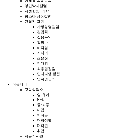
이혜경 음악교육
양민박사칼럼
자생한방_의학
함소아 성장칼럼
완결된 칼럼
가정상담칼럼
김경희
실용음악
켈리나
에릭심
지나리
조은정
김태경
최종엽칼럼
민다니엘 칼럼
엄지영음악
커뮤니티
교육상담소
영·유아
K~8
중·고등
대입
학자금
대학생활
대학원
취업
자유게시판