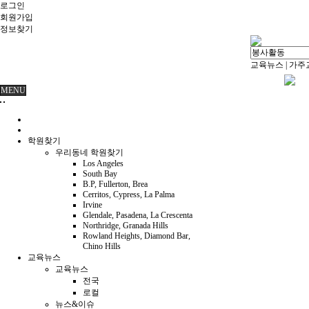
로그인
회원
가입
정보찾기
교육뉴스
|
가주
MENU
학원찾기
우리동네 학원찾기
Los Angeles
South Bay
B.P, Fullerton, Brea
Cerritos, Cypress, La Palma
Irvine
Glendale, Pasadena, La Crescenta
Northridge, Granada Hills
Rowland Heights, Diamond Bar,
Chino Hills
교육뉴스
교육뉴스
전국
로컬
뉴스&이슈