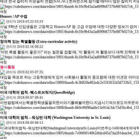
매년 전국 칼리지 카운슬러 연합(NACAC) 컨퍼런스에 참가할 때마다 많은 칼리지 
새창
Honors / AP 수업
관리자
2019.03.22 03:33
사실 9학년 신입생들은 고등학교 Honors/AP 등 고급 수업에 대한 다양한 정보가 없
새창
창의력 있는 특별활동 (Extra-curricular activity)
관리자
2019.02.16 08:22
'어떤 특별 활동이 좋은가?' 라는 질문을 접할 때, '이 활동이 저 활동보다 대학 진학에 
새창
봉사활동
관리자
2019.02.05 07:35
대입을 목표로 하는 고등학생에게 있어 사회봉사 활동의 중요함에 대한 이견은 아마
새창
미국 대학의 법칙 -퀘스트브릿지(QuestBridge)
관리자
2018.09.07 08:41
이번칼럼에서는특별한학생들을위한이야기를해볼까한다.지금시기적으로도자주문의가들어
새창
미국 대학의 법칙 – 워싱턴 대학 (Washington University in St. Louis)
관리자
2018.08.09 08:13
미국대학의법칙–워싱턴대학(WashingtonUniversityinSt.Louis)이번주는14위에4개의
새창