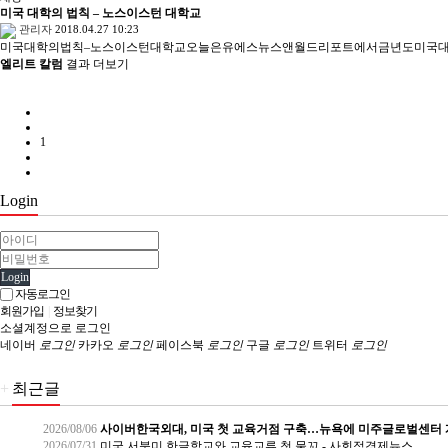
미국 대학의 법칙 – 노스이스턴 대학교
관리자
2018.04.27 10:23
미국대학의법칙–노스이스턴대학교오늘은유에스뉴스앤월드리포트에서금년도미국대
엘리트 칼럼
결과 더보기
1
Login
Login
자동로그인
회원가입
|
정보찾기
소셜계정으로 로그인
네이버
로그인
카카오
로그인
페이스북
로그인
구글
로그인
트위터
로그인
+
최근글
2026/08/06
사이버한국외대, 미국 첫 교육거점 구축…뉴욕에 미주글로벌센터 
2026/07/31
미국 서북미 한글학교와 교육교류 첫 물꼬 - 사회적경제뉴스