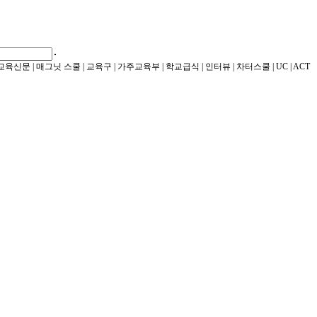
교육신문
|
매그닛 스쿨
|
교육구
|
가주교육부
|
학교급식
|
인터뷰
|
차터스쿨
|
UC
|
ACT