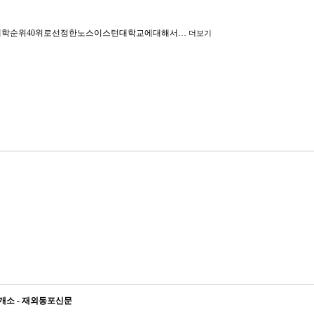
학순위40위로선정한노스이스턴대학교에대해서…
더보기
개소 - 재외동포신문