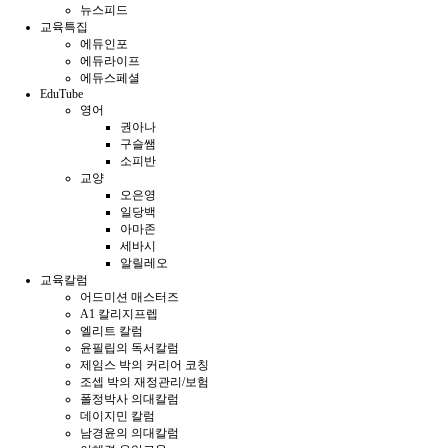
뉴스피드
교육특집
에듀인포
에듀라이프
에듀스페셜
EduTube
영어
권아나
구슬쌤
소피반
교양
오은영
일당백
아마존
세바시
알릴레오
교육칼럼
어드미션 매스터즈
A1 칼리지프렙
엘리트 칼럼
윤필립의 독서칼럼
제임스 박의 커리어 코칭
조셉 박의 재정관리/보험
폴정박사 의대칼럼
데이지민 칼럼
남경윤의 의대칼럼