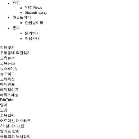
YPC
YPC News
Students Essay
한글놀이터
한글놀이터
문의
문의하기
이용안내
학원찾기
우리동네 학원찾기
교육뉴스
교육뉴스
뉴스&이슈
뉴스피드
교육특집
에듀인포
에듀라이프
에듀스페셜
EduTube
영어
교양
교육칼럼
어드미션 매스터즈
A1 칼리지프렙
엘리트 칼럼
윤필립의 독서칼럼