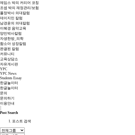
제임스 박의 커리어 코칭
조셉 박의 재정관리/보험
폴정박사 의대칼럼
데이지민 칼럼
남경윤의 의대칼럼
이혜경 음악교육
양민박사칼럼
자생한방_의학
함소아 성장칼럼
완결된 칼럼
커뮤니티
교육상담소
자유게시판
YPC
YPC News
Students Essay
한글놀이터
한글놀이터
문의
문의하기
이용안내
Post Search
포스트 검색