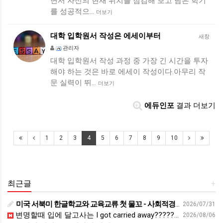
면서 자신의 현재 위치를 점검해 보고 남은 학기
를 성공적으…
더보기
대학 입학원서 작성은 에세이부터
새창
관리자
대학 입학원서 작성 과정 중 가장 긴 시간을 투자
해야 하는 것은 바로 에세이 작성이다.아무리 작
문 실력이 뛰…
더보기
에듀인포
결과 더보기
1
2
3
4
5
6
7
8
9
10
최근글
+
미국 서북미 한글학교와 교육교류 첫 물꼬 - 사회적경제뉴스
2026/07/31
변명할때 입에 달고사는 I got carried away????????
2026/08/06