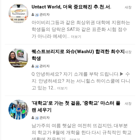
Untact World, 더욱 중요해진 추.천.서.
새창
관리자
아이비리그등과 같은 최상위권 대학에 지원하는
학생들의 당락은 SAT와 같은 표준화 시험 점수
가 아니라 에세이…
더보기
퀘스트브리지로 와슈(WashU) 합격한 최수지
새창
학생
관리자
Q 안녕하세요? 자기 소개를 부탁 드립니다.▶ 수
지: 안녕하세요? 저는 서니힐스 하이스쿨에 다니
고 있는 12…
더보기
‘대학교’로 가는 첫 걸음, ‘중학교’ 마스터 플
새창
랜 세우기
관리자
남가주의 여름 햇살은 여전히 뜨겁지만, 대부분
의 학교가 8월에 개학을 한다.다시 규칙적인 학교
생활에 적응하기…
더보기