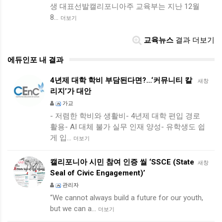
생 대표선발캘리포니아주 교육부는 지난 12월
8…
더보기
교육뉴스
결과 더보기
에듀인포 내 결과
4년제 대학 학비 부담된다면?…‘커뮤니티 칼
새창
리지’가 대안
가교
- 저렴한 학비와 생활비- 4년제 대학 편입 경로
활용- AI 대체 불가 실무 인재 양성- 유학생도 쉽
게 입…
더보기
캘리포니아 시민 참여 인증 씰 ‘SSCE (State
새창
Seal of Civic Engagement)’
관리자
“We cannot always build a future for our youth,
but we can a…
더보기