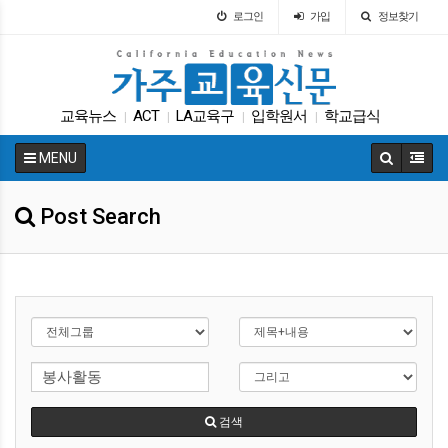
로그인
가입
정보찾기
교육뉴스
ACT
LA교육구
입학원서
학교급식
|
|
|
|
다카
가주교육부
캘리포니아 교육부
UC
|
|
|
|
MENU
SAT
|
Post Search
검색