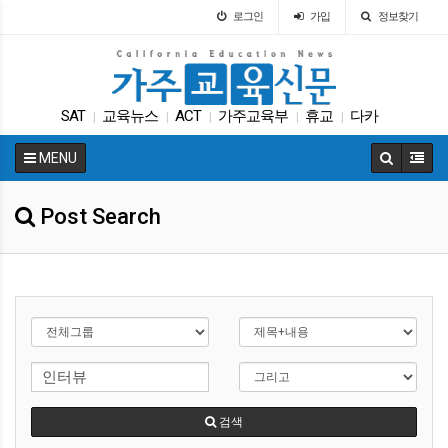
로그인
가입
정보찾기
SAT
교육뉴스
ACT
가주교육부
휴교
다카
|
|
|
|
|
DACA
특별활동
트럼프
원서
|
|
|
|
MENU
Post Search
검색