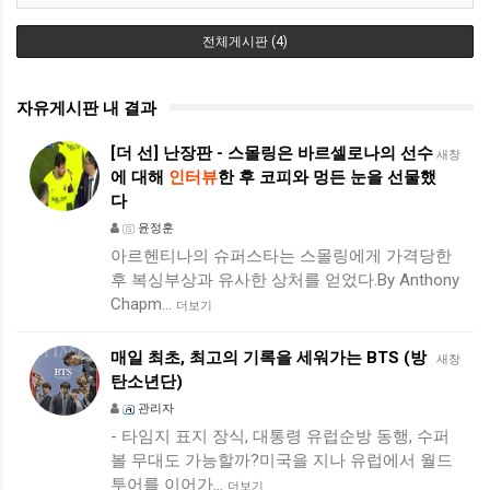
전체게시판 (4)
자유게시판 내 결과
[더 선] 난장판 - 스몰링은 바르셀로나의 선수
새창
에 대해
인터뷰
한 후 코피와 멍든 눈을 선물했
다
윤정훈
아르헨티나의 슈퍼스타는 스몰링에게 가격당한
후 복싱부상과 유사한 상처를 얻었다.By Anthony
Chapm…
더보기
매일 최초, 최고의 기록을 세워가는 BTS (방
새창
탄소년단)
관리자
- 타임지 표지 장식, 대통령 유럽순방 동행, 수퍼
볼 무대도 가능할까?미국을 지나 유럽에서 월드
투어를 이어가…
더보기