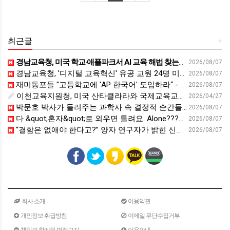
최근글
+
경남교육청, 미국 학교·애플파크서 AI 교육 해법 찾는다 - 스트레이트뉴스
2026/08/07
경남교육청, '디지털 교육혁신' 유공 교원 24명 미국 연수 - 연합뉴스
2026/08/07
재미동포들 "고등학교에 'AP 한국어' 도입하라“ - 재외동포신문
2026/08/07
이천교육지원청, 미국 산타클라라와 국제교육교류 파트너십 회의 개최:경인투데이뉴스 - 경인투데이뉴스
2026/04/27
박문호 박사가 들려주는 과학사 속 결정적 순간들! 직관을 뛰어넘는 과학적 통찰 : 생각하는 청소년을 위한 과학 시리즈 1부(feat.박문호 박사)
2026/08/07
다 &quot;혼자&quot;로 외우면 틀려요. Alone????By myself????On my own
2026/08/07
“결함은 없애야 한다고?” 양자 연구자가 밝힌 신비: 없애려던 흠이 무기가 되는 방법 | 이정현 KIST 양자기술연구단 선임연구원 | 양자 컴퓨터 인생 | 세바시 2121회
2026/08/07
회사 소개
이용약관
개인정보 취급방침
이메일 무단수집거부