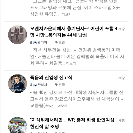
- 고교는 '졸업생 대표'…전문대학 학점은 만점-
프로그래밍과 로봇에 관심…이미 스타트업 2곳
창업한 유명인…
더보기
오렌지카운티에서 총기난사로 어린이 포함 4
새창
명 사망...용의자는 44세 남성
관리자
로컬
- 저녁 사무건물 참변…사건경위·범행동기 미확
인- 애틀랜타·볼더 이은 강력범죄 속출에 미국 사
회 우려사회갈등…
더보기
죽음의 신입생 신고식
새창
관리자
전국
- 술 40잔 강제로 마신 대학생 사망- 사교클럽 신
고식서 음주 강요오하이오주에서 한 대학생이 사
교클럽(프래…
더보기
"자식위해서라면"…WP, 총격 희생 한인여성
새창
헌신적 삶 조명