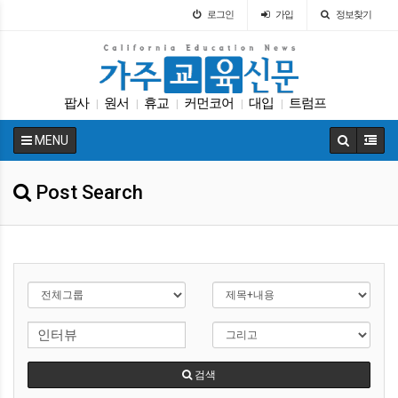
로그인
가입
정보찾기
팝사
원서
휴교
커먼코어
대입
트럼프
|
|
|
|
|
학교급식
특별활동
Fafsa
에세이
|
|
|
|
MENU
Post Search
검색