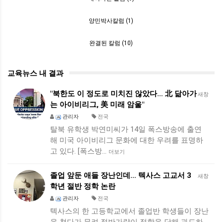
양민박사칼럼 (1)
완결된 칼럼 (10)
교육뉴스 내 결과
"북한도 이 정도로 미치진 않았다… 北 닮아가
새창
는 아이비리그, 美 미래 암울"
관리자
전국
탈북 유학생 박연미씨가 14일 폭스방송에 출연
해 미국 아이비리그 문화에 대한 우려를 표명하
고 있다. [폭스방…
더보기
졸업 앞둔 애들 장난인데… 텍사스 고교서 3
새창
학년 절반 정학 논란
관리자
전국
텍사스의 한 고등학교에서 졸업반 학생들이 장난