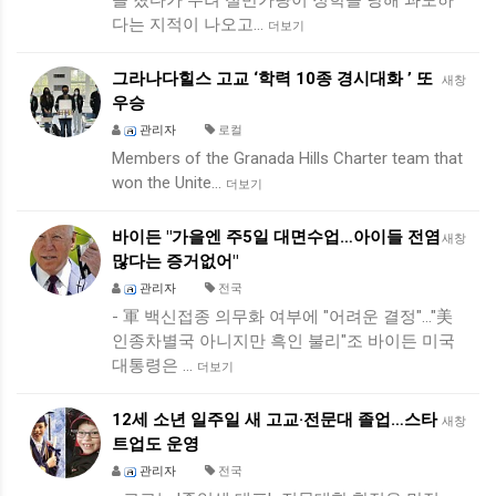
을 쳤다가 무려 절반가량이 정학을 당해 과도하
다는 지적이 나오고…
더보기
그라나다힐스 고교 ‘학력 10종 경시대화 ’ 또
새창
우승
관리자
로컬
Members of the Granada Hills Charter team that
won the Unite…
더보기
바이든 "가을엔 주5일 대면수업…아이들 전염
새창
많다는 증거없어"
관리자
전국
- 軍 백신접종 의무화 여부에 "어려운 결정"…"美
인종차별국 아니지만 흑인 불리"조 바이든 미국
대통령은 …
더보기
12세 소년 일주일 새 고교·전문대 졸업…스타
새창
트업도 운영
관리자
전국