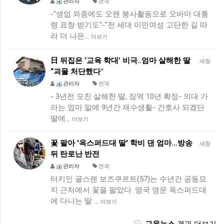
관리자
전국
-"생업 와중에도 오랜 봉사활동으로 오바마 대통
령 표창 받기도"-"전 세대 이민여성 고단한 길 따
라 더 나은…
더보기
日 뒤집은 ‘교육 학대’ 비극..엄마 살해한 딸
새창
“괴물 처단했다"
관리자
전국
- 3년전 모친 살해한 딸, 징역 10년 확정- 의대 가
라는 엄마 말에 9년간 재수생활- 간호사 되겠단
딸에…
더보기
꽃 팔아 '옥스퍼드대 딸' 학비 댄 엄마…방송
새창
뒤 탄로난 반전
관리자
전국
터키인 굴스렌 보즈쿠르트(57)는 수년간 공동묘
지 근처에서 꽃을 팔았다. 영국 명문 옥스퍼드대
에 다니는 딸 …
더보기