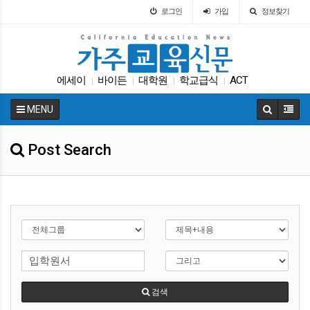
로그인
가입
정보찾기
에세이
바이든
대학원
학교급식
ACT
|
|
|
|
교육뉴스
SAT
트럼프
교육구
입학원서
|
|
|
|
|
MENU
Post Search
검색