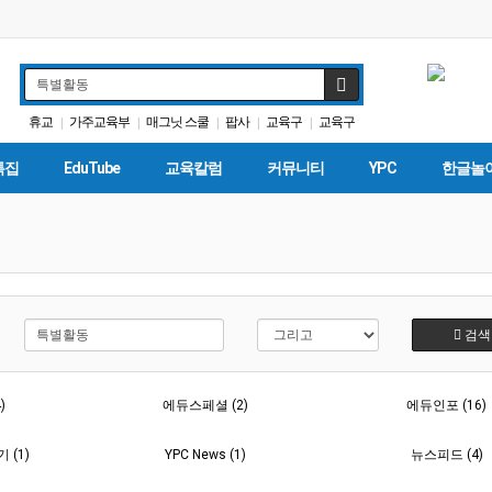
휴교
가주교육부
매그닛 스쿨
팝사
교육구
교육구
|
|
|
|
|
교육정책
학자금
특별활동
입학원서
|
|
|
|
특집
EduTube
교육칼럼
커뮤니티
YPC
한글놀
검색
)
에듀스페셜 (2)
에듀인포 (16)
(1)
YPC News (1)
뉴스피드 (4)