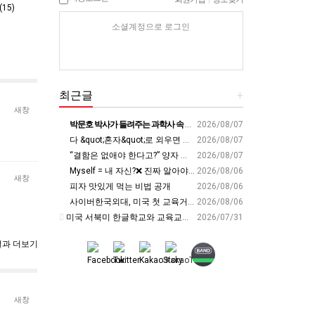
15)
소셜계정으로 로그인
최근글
+
새창
박문호 박사가 들려주는 과학사 속 결정적 순간들! 직관을 뛰어넘는 과학적 통찰 : 생각하는 청소년을 위한 과학 시리즈 1부(feat.박문호 박사)
2026/08/07
다 &quot;혼자&quot;로 외우면 틀려요. Alone????By myself????On my own
2026/08/07
“결함은 없애야 한다고?” 양자 연구자가 밝힌 신비: 없애려던 흠이 무기가 되는 방법 | 이정현 KIST 양자기술연구단 선임연구원 | 양자 컴퓨터 인생 | 세바시 2121회
2026/08/07
Myself = 내 자신?❌ 진짜 알아야 할 뜻????
2026/08/06
새창
피자 맛있게 먹는 비법 공개
2026/08/06
사이버한국외대, 미국 첫 교육거점 구축…뉴욕에 미주글로벌센터 개소 - 재외동포신문
2026/08/06
미국 서북미 한글학교와 교육교류 첫 물꼬 - 사회적경제뉴스
2026/07/31
과 더보기
새창