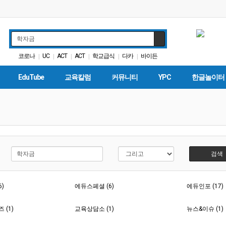
코로나
UC
ACT
ACT
학교급식
다카
바이든
|
|
|
|
|
|
봉사활동
DACA
SAT
|
|
|
EduTube
교육칼럼
커뮤니티
YPC
한글놀이터
검색
6)
에듀스페셜 (6)
에듀인포 (17)
(1)
교육상담소 (1)
뉴스&이슈 (1)