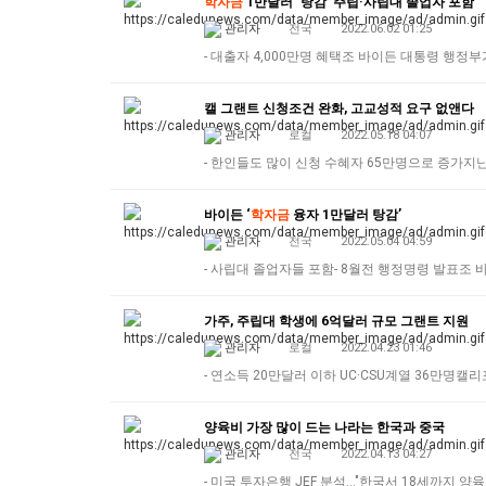
학자금
1만달러 ‘탕감’ 주립·사립대 졸업자 포함
관리자
전국
2022.06.02 01:25
- 대출자 4,000만명 혜택조 바이든 대통령 행정
캘 그랜트 신청조건 완화, 고교성적 요구 없앤다
관리자
로컬
2022.05.18 04:07
- 한인들도 많이 신청 수혜자 65만명으로 증가
바이든 ‘
학자금
융자 1만달러 탕감’
관리자
전국
2022.05.04 04:59
- 사립대 졸업자들 포함- 8월전 행정명령 발표조
가주, 주립대 학생에 6억달러 규모 그랜트 지원
관리자
로컬
2022.04.23 01:46
- 연소득 20만달러 이하 UC·CSU계열 36만명
양육비 가장 많이 드는 나라는 한국과 중국
관리자
전국
2022.04.13 04:27
- 미국 투자은행 JEF 분석…"한국서 18세까지 양육비