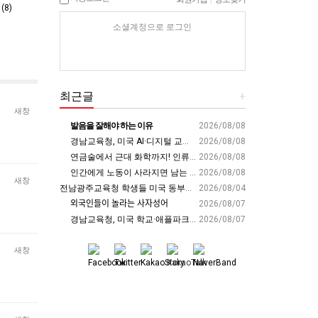
8)
소셜계정으로 로그인
최근글
+
새창
발음을 잘해야 하는 이유
2026/08/08
경남교육청, 미국 AI·디지털 교육 현장서 ‘경남형 해법’ 찾는다 - 뉴스프리존
2026/08/08
연금술에서 근대 화학까지! 인류의 운명을 바꾼 위대한 발견 : 생각하는 청소년을 위한 과학 시리즈 2부(feat.박문호 박사)
2026/08/08
인간에게 노동이 사라지면 남는 가치
2026/08/08
새창
전남광주교육청 학생들 미국 동부서 글로벌 리더십 체험 - 전남인터넷신문
2026/08/04
외국인들이 놀라는 사자성어
2026/08/07
경남교육청, 미국 학교·애플파크서 AI 교육 해법 찾는다 - 스트레이트뉴스
2026/08/07
새창