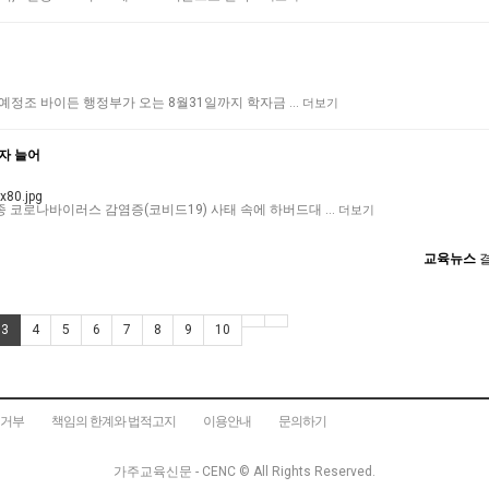
발표 예정조 바이든 행정부가 오는 8월31일까지 학자금 …
더보기
자 늘어
신종 코로나바이러스 감염증(코비드19) 사태 속에 하버드대 …
더보기
교육뉴스
결
3
4
5
6
7
8
9
10
집거부
책임의 한계와 법적고지
이용안내
문의하기
가주교육신문 - CENC ©
All Rights Reserved.