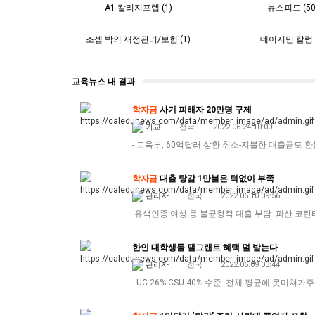
A1 칼리지프렙 (1)
뉴스피드 (50
조셉 박의 재정관리/보험 (1)
데이지민 칼럼 (
교육뉴스 내 결과
학자금
사기 피해자 20만명 구제
가교
전국
2022.06.24 10:00
- 교육부, 60억달러 상환 취소-지불한 대출금도 
학자금
대출 탕감 1만불은 턱없이 부족
관리자
전국
2022.06.10 09:56
-유색인종·여성 등 불균형적 대출 부담- 파산 코
한인 대학생들 팰그랜트 혜택 덜 받는다
관리자
전국
2022.06.09 03:44
- UC 26%·CSU 40% 수준- 전체 평균에 못