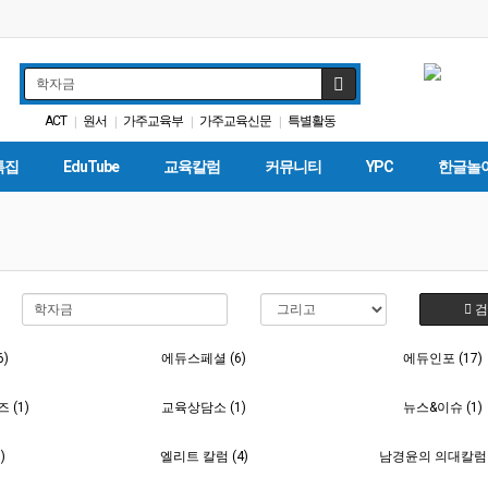
ACT
원서
가주교육부
가주교육신문
특별활동
|
|
|
|
교육구
캘리포니아 교육부
대학원
휴교
에세이
|
|
|
|
|
특집
EduTube
교육칼럼
커뮤니티
YPC
한글놀
검
6)
에듀스페셜 (6)
에듀인포 (17)
(1)
교육상담소 (1)
뉴스&이슈 (1)
)
엘리트 칼럼 (4)
남경윤의 의대칼럼 (