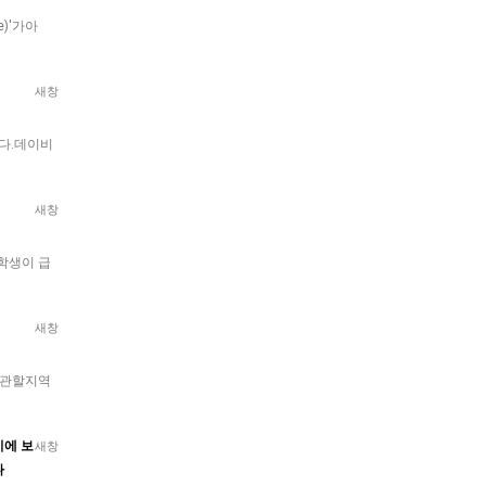
ge)'가아
새창
한다.데이비
새창
대학생이 급
새창
 관할지역
지에 보
새창
다