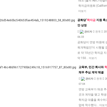
래프 (출처 ABC10)
학자금위원회 (Californi
더보기
공화당‘
학자금
지원 축
안 상정
관리자
전국
20
06:33
공화당이 연방 하원에 상
육개혁법안’이 시행될 
로 약 10년간 학자금 
약 150…
더보기
교육부, 민간 회사와
채무 추심 계약 체결
관리자
전국
2
07:04
연방 교육부가 채권 추
곳과 계약을 맺고 학생
학자금 대출을 회수하기
업에 착수했다…
더보