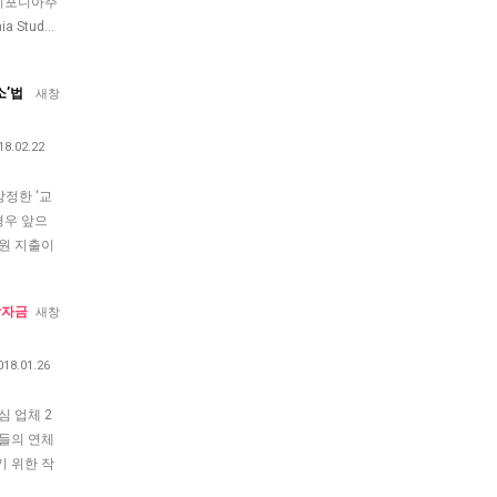
캘리포니아주
a Stud…
소’법
새창
18.02.22
정한 ‘교
경우 앞으
지원 지출이
학자금
새창
018.01.26
심 업체 2
들의 연체
 위한 작
기