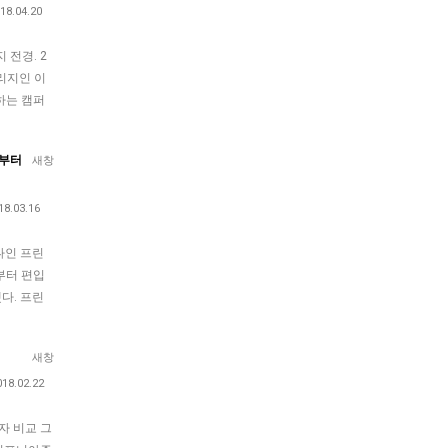
18.04.20
 전경. 2
리지인 이
하는 캠퍼
년부터
새창
18.03.16
나인 프린
부터 편입
다. 프린
새창
018.02.22
자 비교 그