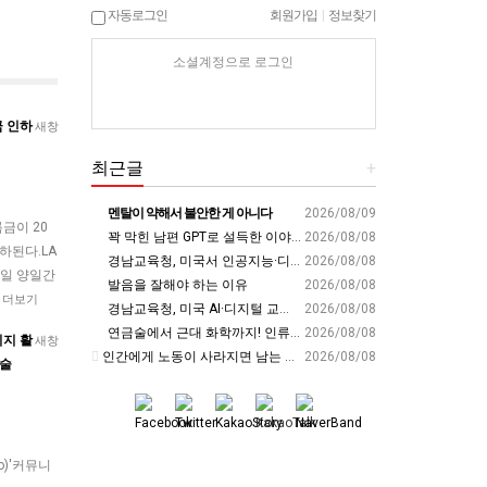
자동로그인
회원가입
|
정보찾기
소셜계정으로 로그인
금 인하
새창
최근글
+
멘탈이 약해서 불안한 게 아니다
2026/08/09
금이 20
꽉 막힌 남편 GPT로 설득한 이야기
2026/08/08
하된다.LA
경남교육청, 미국서 인공지능·디지털 교육혁신 방안 모색 - 웹이코노미
2026/08/08
9일 양일간
발음을 잘해야 하는 이유
2026/08/08
…
더보기
경남교육청, 미국 AI·디지털 교육 현장서 ‘경남형 해법’ 찾는다 - 뉴스프리존
2026/08/08
연금술에서 근대 화학까지! 인류의 운명을 바꾼 위대한 발견 : 생각하는 청소년을 위한 과학 시리즈 2부(feat.박문호 박사)
2026/08/08
리지 활
새창
인간에게 노동이 사라지면 남는 가치
2026/08/08
기술
.co)'커뮤니