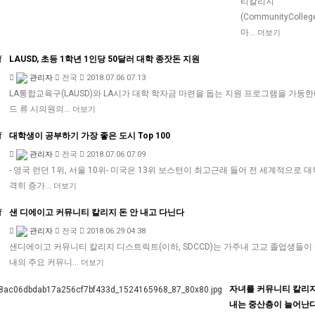
티칼리지
(CommunityColle
마…
더보기
LAUSD, 초등 1학년 1인당 50달러 대학 종잣돈 지원
관리자
전국
2018.07.06 07:13
LA통합교육구(LAUSD)와 LA시가 대학 학자금 마련을 돕는 지원 프로그램을 가동
드 류 시의원의…
더보기
대학생이 공부하기 가장 좋은 도시 Top 100
관리자
전국
2018.07.06 07:09
- 영국 런던 1위, 서울 10위- 미국은 13위 보스턴이 최고근래 들어 전 세계적으로 
격히 증가…
더보기
샌 디에이고 커뮤니티 칼리지 돈 안 내고 다닌다
관리자
전국
2018.06.29 04:38
샌디에이고 커뮤니티 칼리지 디스트릭트(이하, SDCCD)는 가주내 고교 졸업생들이
내의 주요 커뮤니…
더보기
자녀를 커뮤니티 칼리
내는 중산층이 늘어난