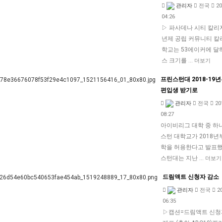
관리자
전국
20
04:26
▷ 파사데나 시티 칼리지
년제 공립 커뮤니티 칼
학교는 53에이커에 달
스 크기를 …
더보기
프린스턴대 2018-19
편입생 받기로
관리자
전국
20
08:27
아이비리그 대학 중 하
스턴 대학교가 2018년
학을 허용한다고 발표했
스턴대는 지난 …
더보기
드림액트 신청자 감소
관리자
전국
2
06:35
▷캡션=드림액트 신청