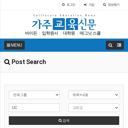
로그인
가입
정보찾기
바이든
입학원서
대학원
매그닛 스쿨
|
|
|
특별활동
학자금
SAT
교육정책
교육구
|
|
|
|
|
MENU
캘리포니아 교육부
|
Post Search
검색