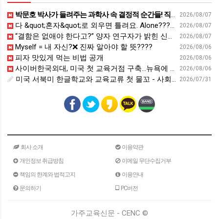
박문호 박사가 들려주는 과학사 속 결정적 순간들! 직관을 뛰어넘는 과학적 통찰 : 생각하는 청소년을 위한 과학 시리즈 1부(feat.박문호 박사)
2026/08/07
다 &quot;혼자&quot;로 외우면 틀려요. Alone????By myself????On my own
2026/08/07
“결함은 없애야 한다고?” 양자 연구자가 밝힌 신비: 없애려던 흠이 무기가 되는 방법 | 이정현 KIST 양자기술연구단 선임연구원 | 양자 컴퓨터 인생 | 세바시 2121회
2026/08/07
Myself = 내 자신?❌ 진짜 알아야 할 뜻????
2026/08/06
피자 맛있게 먹는 비법 공개
2026/08/06
사이버한국외대, 미국 첫 교육거점 구축…뉴욕에 미주글로벌센터 개소 - 재외동포신문
2026/08/06
미국 서북미 한글학교와 교육교류 첫 물꼬 - 사회적경제뉴스
2026/07/31
회사 소개
이용약관
개인정보 취급방침
이메일 무단수집거부
책임의 한계와 법적고지
이용안내
문의하기
PC버전
가주교육신문 - CENC ©