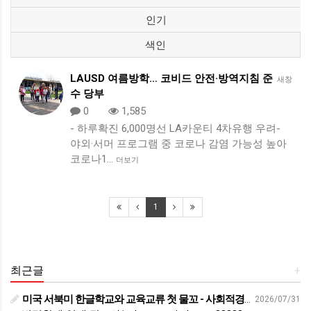
인기
색인
LAUSD 여름방학… 코비드 안전·방역지침 준
새창
수 당부
0
1,585
- 하루확진 6,000명선 LA카운티 4차유행 우려-
야외·서머 프로그램 중 코로나 감염 가능성 높아
코로나1…
더보기
1
최근글
+
미국 서북미 한글학교와 교육교류 첫 물꼬 - 사회적경제뉴스
2026/07/31