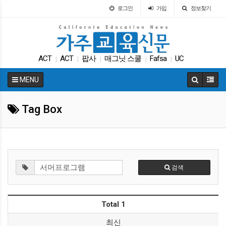
로그인
가입
정보찾기
ACT
ACT
팝사
매그닛 스쿨
Fafsa
UC
|
|
|
|
|
대학원
다카
학교급식
가주교육부
|
|
|
|
MENU
Tag Box
검색
Total 1
최신